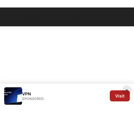
© 2026 Arrow Review Ltd. All rights reserved.
×
VPN
Visit
SPONSORED
Arrow Review Ltd
128 City Road
London, England, EC1V 2NX