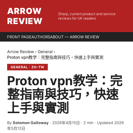
ARROW
Sharp, current product and service
REVIEW
reviews for UK readers
FRONT PAGE
AUTHORS
ABOUT — ARROW REVIEW
Arrow Review
›
General
›
Proton vpn教学：完整指南與技巧，快速上手與實測
GENERAL
·
ZH-TW
Proton vpn教学：完
整指南與技巧，快速
上手與實測
By
Solomon Galloway
·
2026年4月15日
·
2
min
· Updated 2026
年5月12日