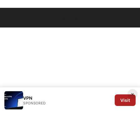
© 2026 Arrow Review Ltd. All rights reserved.
×
VPN
Visit
SPONSORED
Arrow Review Ltd
128 City Road
London, England, EC1V 2NX