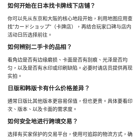
如何开始在日本找卡牌线下店铺？
你可以先从东京和大阪的核心地段开始，利用地图应用查
找“カードショップ”（卡牌店），再结合玩家口碑与店内
活动日历选择前往。
如何辨别二手卡的品相？
看角边是否有边缘磨损、卡面是否有刮痕、光泽是否均
匀，以及是否有水印或印刷缺陷。必要时请店员提供再现
实拍。
日版和韩版卡有什么价格差异？
通常日版比其他版本更容易保值，但也更贵。具体要看印
次、版本、以及卡面的需求度。
如何安全地进行跨境交易？
选择有买家保护的交易平台，使用可追踪的物流方式，确