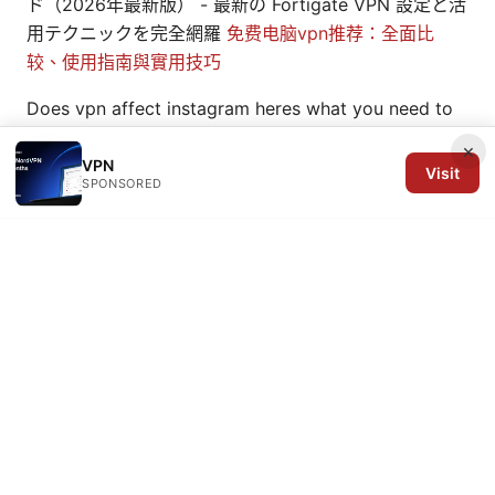
ド（2026年最新版） - 最新の Fortigate VPN 設定と活
用テクニックを完全網羅
免费电脑vpn推荐：全面比
较、使用指南與實用技巧
Does vpn affect instagram heres what you need to
know
×
VPN
Visit
SPONSORED
© 2026 Arrow Review Ltd. All rights reserved.
Arrow Review Ltd
128 City Road
London, England, EC1V 2NX
GB
editorial@arrowreview.com
+44-20-7946-0312
About
Privacy Policy
Terms of Use