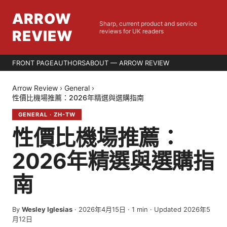
ARROW
Sharp, current product and service
REVIEW
reviews for UK readers
FRONT PAGE
AUTHORS
ABOUT — ARROW REVIEW
Arrow Review
›
General
›
性價比機場推薦：2026年精選與選購指南
GENERAL
·
ZH-TW
性價比機場推薦：
2026年精選與選購指
南
By
Wesley Iglesias
·
2026年4月15日
·
1
min
· Updated 2026年5
月12日