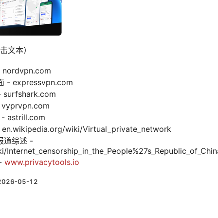
击文本）
nordvpn.com
- expressvpn.com
surfshark.com
vyprvpn.com
 astrill.com
wikipedia.org/wiki/Virtual_private_network
道综述 -
ki/Internet_censorship_in_the_People%27s_Republic_of_Chin
-
www.privacytools.io
2026-05-12