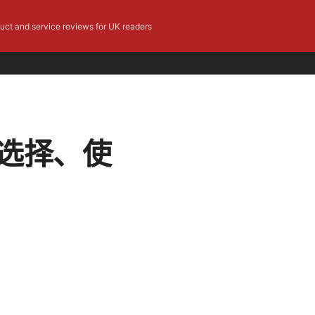
duct and service reviews for UK readers
如何选择、使