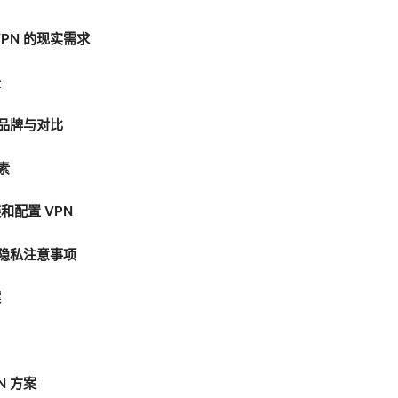
PN 的现实需求
景
 品牌与对比
素
和配置 VPN
与隐私注意事项
案
N 方案