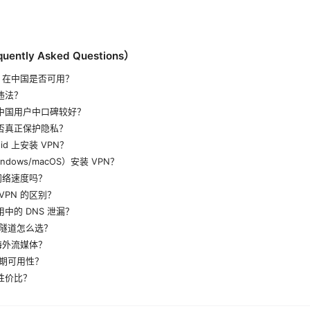
ntly Asked Questions）
ddit 在中国是否可用？
是违法？
在中国用户中口碑较好？
是否真正保护隐私？
oid 上安装 VPN？
dows/macOS）安装 VPN？
网络速度吗？
 VPN 的区别？
用中的 DNS 泄漏？
隧道怎么选？
海外流媒体？
期可用性？
的性价比？