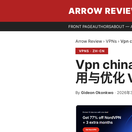
ARROW REVI
FRONT PAGE
AUTHORS
ABOUT — 
Arrow Review
›
VPNs
›
Vpn
VPNS
·
ZH-CN
Vpn ch
用与优化 
By
Gideon Okonkwo
·
2026年