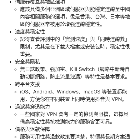
伺服器覆蓋與地區選項
應該具備多個亞洲區域伺服器與能穩定連線至中國
內容相關服務的選項，像是香港、台灣、日本等地
區的伺服器常被用於增強連線穩定性。
速度與穩定性
記得查看評測中的「實測速度」與「同時連線數」
限制，尤其是在下載大檔案或安裝包時，穩定性很
重要。
安全與隱私
無日誌政策、強加密、Kill Switch（網路中斷時自
動切斷網路，防止流量洩漏）等特性是基本要求。
跨平台支援
iOS、Android、Windows、macOS 等裝置都能
用，方便你在不同裝置上同時使用抖音與 VPN。
過濾與穿透能力
一些國家對 VPN 會有一定的檢測與阻擋，選擇具
備高穩定性與抗檢測能力的服務會更可靠。
價格與退款保障
服務可用性與退款政策要清楚，特價與長期方案通