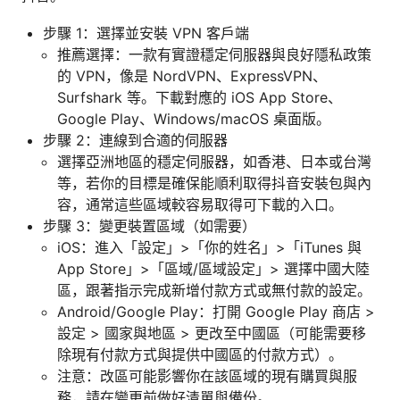
步驟 1：選擇並安裝 VPN 客戶端
推薦選擇：一款有實證穩定伺服器與良好隱私政策
的 VPN，像是 NordVPN、ExpressVPN、
Surfshark 等。下載對應的 iOS App Store、
Google Play、Windows/macOS 桌面版。
步驟 2：連線到合適的伺服器
選擇亞洲地區的穩定伺服器，如香港、日本或台灣
等，若你的目標是確保能順利取得抖音安裝包與內
容，通常這些區域較容易取得可下載的入口。
步驟 3：變更裝置區域（如需要）
iOS：進入「設定」>「你的姓名」>「iTunes 與
App Store」>「區域/區域設定」> 選擇中國大陸
區，跟著指示完成新增付款方式或無付款的設定。
Android/Google Play：打開 Google Play 商店 >
設定 > 國家與地區 > 更改至中國區（可能需要移
除現有付款方式與提供中國區的付款方式）。
注意：改區可能影響你在該區域的現有購買與服
務，請在變更前做好清單與備份。