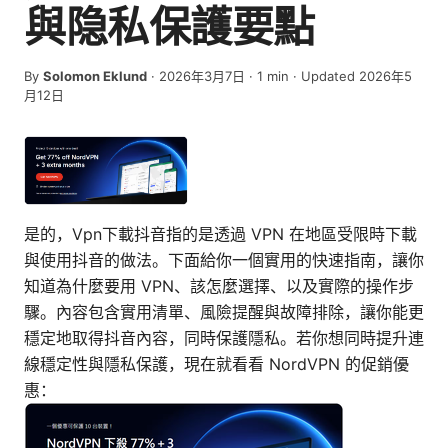
與隐私保護要點
By
Solomon Eklund
·
2026年3月7日
·
1
min
· Updated 2026年5
月12日
是的，Vpn下載抖音指的是透過 VPN 在地區受限時下載
與使用抖音的做法。下面給你一個實用的快速指南，讓你
知道為什麼要用 VPN、該怎麼選擇、以及實際的操作步
驟。內容包含實用清單、風險提醒與故障排除，讓你能更
穩定地取得抖音內容，同時保護隱私。若你想同時提升連
線穩定性與隱私保護，現在就看看 NordVPN 的促銷優
惠：