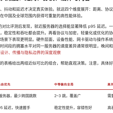
、抖动和延迟才决定真实体验。就这四个维度展开：距离、协议
在中国及全球范围内获得可重复的高性能体验。
据和公开的对比评测后发现，就近服务器的选择能显著降低 p95 延迟
，稳定性和吞吐都会提升。再看协议与加密，轻量化或优化的协
场景下表现更明显。硬件层面，设备性能、网卡驱动与操作系统
时间段的拥塞水平对同一服务器的速度差异通常很明显，晚间和
：设计、传播与隐私边界的深度观察
的表格给出两组近似可比的组合，帮助直观决策。注意，具体好
路由优先
中等偏向全局
高
服务器，最少跨国跳数
2–3 跳，覆盖广
需
p95 延迟，快速握手
稳定性提升，容错性好
高