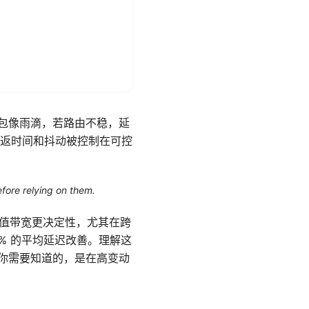
据包像雨滴，若路由不稳，延
返时间和抖动被控制在可控
efore relying on them.
峰值带宽更决定性，尤其在跨
0% 的平均延迟改善。理解这
。你需要知道的，是在高变动