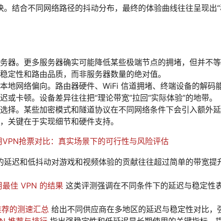
快。结合不同网络路径的抖动分布，最终的体验曲线往往呈现出
务器。更多服务器确实可能降低某些极端节点的拥堵，但并不等
稳定性和路由品质，而非服务器数量的绝对值。
本地网络偏向。路由器硬件、WiFi 信道拥堵、终端设备的解码
迟或卡顿。设备差异往往把“理论带宽”拉回“实际体验”的地带。
选择。某些加密模式和隧道协议在不同网络条件下会引入额外延
，关键在于实现细节和硬件支持。
用VPN抢票对比：真实场景下的可行性与风险评估
的延迟和低抖动对游戏和视频体验的贡献往往超过简单的带宽提
用最佳 VPN 的结果
这类评测强调在不同条件下的延迟与稳定性
 推荐的测速汇总
给出不同供应商在多地区的延迟与稳定性对比，
PN 推荐与排行
指出强稳定性和低延迟是长期使用的关键指标，