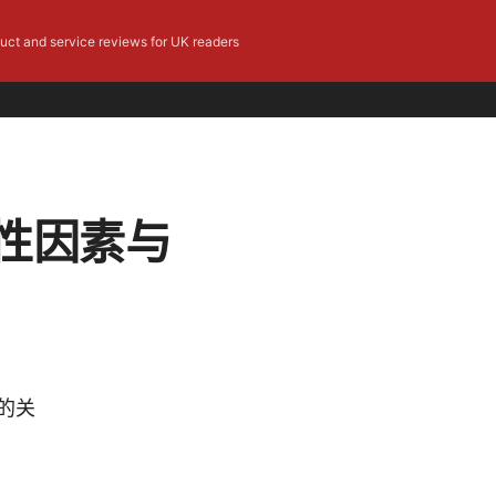
duct and service reviews for UK readers
性因素与
的关