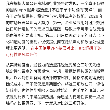
我在解析大量公开资料和行业报告时发现，一个真正有效
的国内 vpn 服务 器选型并不在于单个功能的“亮点”，而
在于对隐私保护、稳定性与合规性三者的权衡。2026 年
的市场显著呈现两大趋势：第一，企业级应用对可控数据
出口和跨境访问的需求日益强烈，导致对高可用性与灵活
路由策略的要求上扬。第二，用户层面对明示的日志最小
化和透明度的重视，促使提供商在隐私声明和数据处理流
程上更透明。
在中国使用VPN抢票对比：真实场景下的
可行性与风险评估
从实际角度看，最省力的选型路径是先确立三项优先级：
稳定性与带宽的可预期性、合规与数据处理披露的清晰程
度、以及对你现有网络拓扑的兼容性。价格结构则需要明
确总成本，而不仅仅是月票面价。将这三项放在同一评估
矩阵中，你往往能排除大量后续坑点。你手里的清单，应
该是对比表而不是品牌热搜。你愿意为稳定性多花一点点
钱吗？如果愿意，下一步就从对比这三项开始。