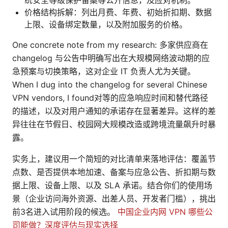
统安全等级保护备案等公开信息，及应对机制。
价格结构拆解：列出月费、年费、初始折扣期、数据
上限、设备绑定数量，以及附加服务的价格。
One concrete note from my research: 多家供应商在
changelog 与公告中明确写出在大规模网络波动期的应
急预案与切换策略，这对企业 IT 负责人尤为关键。
When I dug into the changelog for several Chinese
VPN vendors, I found对等的应急响应时间和替代路径
的描述，以及对用户通知的承诺存在显著差异。这样的差
异往往在节假日、校园网大规模改造或跨境流量飙升时暴
露。
实务上，建议用一个简短的对比清单来落地评估：覆盖节
点数、是否提供本地加速、备案与应急公告、折扣期与数
据上限、设备上限、以及 SLA 承诺。结合你们的使用场
景（企业访问海外资源、出差人员、开发者门槛），挑出
前3名进入试用阶段的候选。
中国企业内网 VPN 哪些公
司能做？深度评估与现实选择