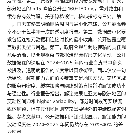
发卡顿。第三，跨夜间与高峰时段的带宽波动往往扩大，
部分地区的 p95 峰值会升至 160–180 ms，需对路由和
缓存做有效管理。关于隐私设计，核心指标有三处。第
一，日志策略需明确删除周期与最小化范畴，公开披露频
率不少于每半年一次的透明度报告。第二，数据最小化要
求包括连接元数据和连接时长的最小收集，公开披露应覆
盖数据类型与用途。第三，政府合规与跨境传输的责任规
范要清晰，以合规框架与数据治理流程形式化呈现。公开
数据披露的深度在 2024–2025 年的行业白皮书中多次
被提及，透明度报告的长度常以页数衡量，而非仅仅一句
话结论。解锁能力方面的关键事实是地区差异。某些区域
的服务器密度、缓存策略与网络对策直接影响解锁成功率
与稳定性。行业报告指出，解锁效果在亚太与欧洲地区的
变动区间通常 higher variability，部分时间段可实现流
媒体解锁，但在其他地区则常常需要额外的中继或配置调
整。参考文献中，公开数据和评测对比显示，解锁能力的
波动幅度在 2024–2025 年间仍然存在 20%–40% 的差
异区间。