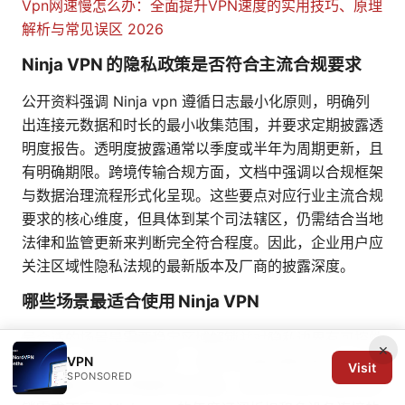
Vpn网速慢怎么办：全面提升VPN速度的实用技巧、原理
解析与常见误区 2026
Ninja VPN 的隐私政策是否符合主流合规要求
公开资料强调 Ninja vpn 遵循日志最小化原则，明确列
出连接元数据和时长的最小收集范围，并要求定期披露透
明度报告。透明度披露通常以季度或半年为周期更新，且
有明确期限。跨境传输合规方面，文档中强调以合规框架
与数据治理流程形式化呈现。这些要点对应行业主流合规
要求的核心维度，但具体到某个司法辖区，仍需结合当地
法律和监管更新来判断完全符合程度。因此，企业用户应
关注区域性隐私法规的最新版本及厂商的披露深度。
哪些场景最适合使用 Ninja VPN
最合适的场景是需要稳定区域解锁并对隐私边界有可控性
×
的人群，尤其是跨境工作、持续的流媒体解锁需求，以及
VPN
Visit
SPONSORED
对数据最小化有明确要求的场景。若你关注成本敏感且解