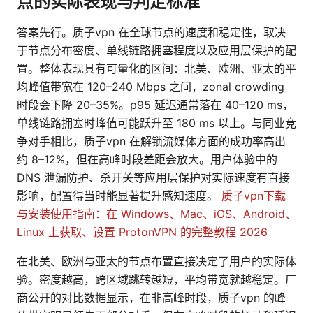
点的实际表现与判定标准
答案先行。质子vpn 在全球节点的速度和稳定性，取决
于节点分布密度、单线链路拥塞程度以及应用层保护的配
置。整体表现具有可量化的区间：北美、欧洲、亚太的平
均峰值带宽在 120–240 Mbps 之间，zonal crowding
时段会下降 20–35%。p95 延迟通常落在 40–120 ms，
单线链路拥塞时峰值可能跃升至 180 ms 以上。与同业竞
争对手相比，质子vpn 在解锁流媒体方面的成功率高出
约 8–12%，但在高峰时段差距会放大。用户体验中的
DNS 泄漏防护、杀开关等应用层保护对实际速度有直接
影响，配置得当时能显著提升感知速度。
质子vpn下载
与安装使用指南：在 Windows、Mac、iOS、Android、
Linux 上获取、设置 ProtonVPN 的完整教程 2026
在北美、欧洲与亚太的节点布置直接决定了用户的实际体
验。密度越高，跨区域跳转越短，平均带宽就越稳定。厂
商公开的对比数据显示，在非高峰时段，质子vpn 的峰