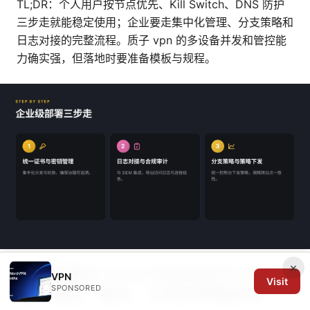
TL;DR：个人用户按节点优先、Kill Switch、DNS 防护
三步走就能稳定使用；企业要走集中化管理、分支策略和
日志对接的完整流程。质子 vpn 的多设备并发和管控能
力确实强，但落地时要准备模板与规程。
×
是否值得在 2026 年购买质子VPN：
VPN
Visit
SPONSORED
基于速度、隐私、价格的明确推荐