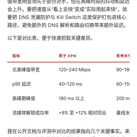
值带宽明显领先于部分对手，但在高峰时段的抖动和延迟
会上升。要把速度从“看上去快”变成“实际用起来快”，就
要把 DNS 泄漏防护与 Kill Switch 这类保护打包进核心
路径，避免额外的 DNS 解析和路由切换带来额外延迟。
以下是对比表，便于快速抓取关键差异。
指标
质子 VPN
竞争对手 A
北美峰值带宽
120–240 Mbps
90–180 
p95 延迟
40–120 ms
60–150 m
高峰期峰值
180 ms 以上
200 ms 
流媒体解锁成功率
+8% 至 +12% 相对同业
基线水平
我在公开文档与评测中对比的结果指向几个关键事实。来