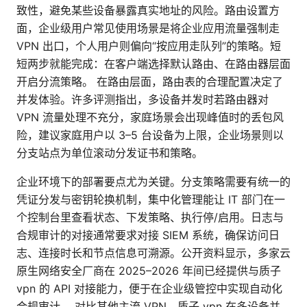
致性，避免某些设备暴露真实地址的风险。路由设置方
面，企业级用户常见使用场景是将企业应用流量强制走
VPN 出口，个人用户则偏向“按应用走队列”的策略。短
短两步就能完成：在客户端选择默认路由、在路由器层面
开启分流策略。 在路由层面，路由表的合理配置决定了
并发体验。许多评测指出，多设备并发时若路由器对
VPN 流量处理不充分，家庭场景会出现峰值时的丢包风
险，建议家庭用户以 3–5 台设备为上限，企业场景则以
分支站点为单位滚动分发证书和策略。
企业环境下的部署要点尤为关键。分支策略需要有统一的
凭证分发与密钥轮换机制，集中化管理能让 IT 部门在一
个控制台里查看状态、下发策略、执行停/启用。日志与
合规审计的对接通常要求对接 SIEM 系统，确保访问日
志、连接时长和节点信息可溯源。公开资料显示，多家云
原生网络安全厂商在 2025–2026 年间已经提供与质子
vpn 的 API 对接能力，便于在企业级管控中实现自动化
合规审计。 对比其他主流 VPN，质子 vpn 在多设备并