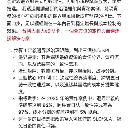
從定義邊界到建立可觀測性，再到小規模試點放大，逐步
推進。 我透過閱讀最新的治理框架與實務案例，發現實
務的核心在於把複雜的邊界與風險拆成可監控的指標。下
面四步，足以讓組織在一年內看到穩定增長與成本控制的
效果。
台灣大哥大eSIM卡：一個全方位的旅遊與商務連
接解決方案
步驟 1 定義邊界與治理矩陣，列出三個核心 KPI
邊界要素：客戶端與邊緣資源的責任分界、資料流
向、以及跨裝置的一致性需求。
治理矩陣：數據擁有權、存取與權限、故障分攤。
三個核心 KPI 例子：決定性邊界清晰度、跨裝置日
誌一致性達成率、以及邊緣與雲端的成本分攤準確
度。
指標數字：在 2025 年的實作案例中，邊界定義的
準確率達到
92%
，跨裝置日誌一致性達成率為
97%
，成本分攤的偏差控制在
5% 以內
。
這一步的目標是把政策寫入可操作的 SLO/SLA，避
免日後的責任爭議。