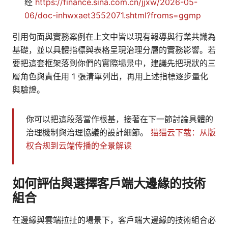
经
https://finance.sina.com.cn/jjxw/2026-05-
06/doc-inhwxaet3552071.shtml?froms=ggmp
引用句面與實務案例在上文中皆以現有報導與行業共識為
基礎，並以具體指標與表格呈現治理分層的實務影響。若
要把這套框架落到你們的實際場景中，建議先把現狀的三
層角色與責任用 1 張清單列出，再用上述指標逐步量化
與驗證。
你可以把這段落當作根基，接著在下一節討論具體的
治理機制與治理協議的設計細節。
猫猫云下载：从版
权合规到云端传播的全景解读
如何評估與選擇客戶端大邊緣的技術
組合
在邊緣與雲端拉扯的場景下，客戶端大邊緣的技術組合必