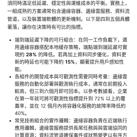
須同時滿足低延遲、穩定性與運維成本的平衡。實務上，
一組成熟的方案通常包含邊緣容器、邊緣雲服務、資料流
管道，以及裝置端軟體的更新機制。以下是四到五個具體
著落，讓你在決策時有可比的指標。
端到端延遲下降的可行組合：在同一工作負載下，選
用邊緣容器搭配本地緩存策略，端點端到端延遲可實
現約
28%
的降低。若再加上資料同步優化，資料更
新的時延也可能下降約
15%
，顯著提升用戶感知性
能。
各組件的開發成本與可觀測性需要同時考量：邊緣雲
服務的自動化部署與觀測執行成本，通常在前期投入
較高，但三到六個月即可回本。以參考數據看，企業
在第一年就可將可觀測性指標提升到 72% 以上的覆
蓋率，並在 12 個月內将容器化服務的故障率降低約
40%。
常見技術組合的實作邏輯：邊緣容器負責在近端執行
應用邏輯，邊緣雲服務提供長尾任務與與雲端協同的
計算資源；資料流管道確保事件或狀態變更以有序方