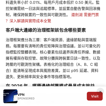
料遺失率小於 0.01%、每用戶月成本低於 0.50 美元。監
控架構需統一日誌與追蹤標準，並設置自動告警與回滾機
制，確保跨裝置的一致性與可觀測性。
還劍湖 需要門票
？深入解讀與實際成本全覽
客戶端大邊緣的治理框架該包含哪些要素
治理框架應分為三層：客戶端資源、邊緣節點與雲端服
務。每層要有清晰的責任矩陣與治理協議，並以可量化的
指標監控整體表現。核心要素包括邊界與責任界線、數據
擁有權與存取控管、故障分攤與跨裝置日誌一致性，以及
跨層的可觀測性架構。表格化的治理組合（A、B、C 組
合）能清晰呈現成本與風險差異，並以 p95 延遲、資料
遺失、更新頻率與安全事件等指標落地。
在 2026 年，哪種邊緣部署模式最具成本效益
×
VPN
數據顯示分層緩存與資料分段在跨域同步成本高企時最具
Visit
SPONSORED
成本效益。邊緣容器與本地緩存結合可以把端到端延遲降