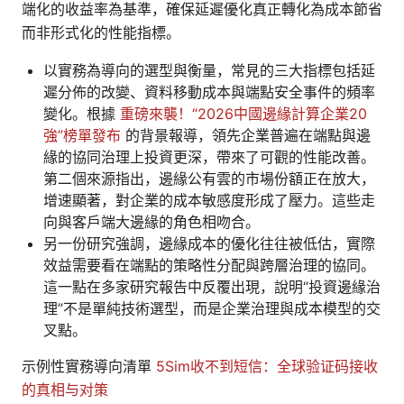
端化的收益率為基準，確保延遲優化真正轉化為成本節省
而非形式化的性能指標。
以實務為導向的選型與衡量，常見的三大指標包括延
遲分佈的改變、資料移動成本與端點安全事件的頻率
變化。根據
重磅來襲！“2026中國邊緣計算企業20
強”榜單發布
的背景報導，領先企業普遍在端點與邊
緣的協同治理上投資更深，帶來了可觀的性能改善。
第二個來源指出，邊緣公有雲的市場份額正在放大，
增速顯著，對企業的成本敏感度形成了壓力。這些走
向與客戶端大邊緣的角色相吻合。
另一份研究強調，邊緣成本的優化往往被低估，實際
效益需要看在端點的策略性分配與跨層治理的協同。
這一點在多家研究報告中反覆出現，說明“投資邊緣治
理”不是單純技術選型，而是企業治理與成本模型的交
叉點。
示例性實務導向清單
5Sim收不到短信：全球验证码接收
的真相与对策