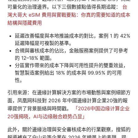
可量化的治理邊界。以下三個數據點值得長期追蹤：
台
灣大哥大 eSIM 費用與實戰要點：你真的需要知道的成本
結構與隱藏費用
延遲改善幅度與本地推論成本的對比，案例 1 的 42%
延遲降幅是可複製的基準。
合規與審核成本的佔比，金融服務案例提供了可參考
的 12–18% 範圍。
分區實作帶來的成本下降與可用性提升的雙重效益，
智慧製造案例給出 18% 的成本與 99.95% 的可用
性。
引用來源：在邊緣計算解決方案的市場動態與案例細節方
面，凤凰网科技對 2026 年中國邊緣計算企業20強的報
導提供了背景脈絡與時間戳。
「2026中国边缘计算企业
20强揭晓，AI与边缘融合趋势凸显」
此外，關於邊緣治理與安全審核成本的行業觀察，搜狐的
報導補充了白山云等企業在 2026 年榜單上的表現，提