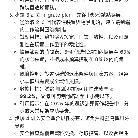
引用提示：可對照多方治理實作中的日誌標準化與
跨裝置追蹤實務。
步驟 3 建立 migrate plan，先從小規模試點擴展
從選取 2–3 個代表性裝置與場景開始，建立端到端
的工作流與回滾機制。
試點目標：驗證邊界設定、日誌一致性、以及可觀
測性在現實工作量下的穩定性。
擴展節點的時間表：3–4 個迭代週期內擴展至 60%
的核心裝置，並把成本預算控制在 8% 以內的偏
離。
風險控制：設置明確的退出條件與回滾方案，避免
小規模試點變成全域性風險。
數據指標：試點期間的功能可用性達成率 ≥
99.2%
，故障回復時間縮短至 1 小時以下。
引用提示：在 2025 年的邊緣計算實作報告中，分
步放大常見為成功要素。
步驟 4 融入安全與合規性檢查，避免資料孤島與風險
暴露
安全檢查點覆蓋資料交換、存取控管、以及合規性