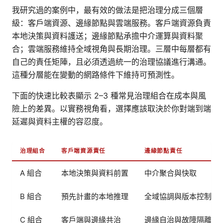
我研究過的案例中，最有效的做法是把治理分成三個層
級：客戶端資源、邊緣節點與雲端服務。客戶端資源負責
本地決策與資料護送；邊緣節點承擔中介運算與資料聚
合；雲端服務維持全域視角與長期治理。三層中每層都有
自己的責任矩陣，且必須透過統一的治理協議進行溝通。
這種分層能在變動的網路條件下維持可預測性。
下面的快速比較表顯示 2–3 種常見治理組合在成本與風
險上的差異。以實務視角看，選擇應該取決於你對端到端
延遲與資料主權的容忍度。
治理組合
客戶端資源責任
邊緣節點責任
A 組合
本地決策與資料前置
中介聚合與快取
B 組合
預先計畫的本地推理
全域協調與版本控制
C 組合
客戶端與邊緣共治
邊緣自治與故障隔離