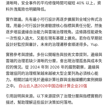
清晰時，安全事件的平均修復時間可縮短 40% 以上，資
料外洩風險也明顯降低。
實作建議。先有最小可行設計再逐步擴展到全域分佈式治
理。用最小可行設計快速驗證核心指標與責任分配，然後
逐步增設邊緣自治能力與雲端治理視角。這條路徑能避免
一次性投入過大、又能在現有基礎上擴充。若你在早期就
設計好監控與審計，未來的治理遷移會順遂得多。Yup.
實務參考與證據。多份公開報告與技術文章提到，邊緣與
雲端的治理若缺少清晰的分層，會出現治理孤島與成本失
控的情況。從 2024 年到 2026 年的趨勢觀察，邊緣與
雲端協同的治理框架越來越被大型企業列為必須核心能
力。相關討論可見於邊緣計算社群與金融媒體的案例摘錄
之中。
白山云入选2026中国边缘计算企业20强
引用說明與來源。以下來源提供了治理分層與指標實務的
描述，幫助理解這些設計決策如何落地。