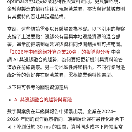
optimal選型取決於業務特性與資料走向。更具體地說，
金融與製造的偏好往往呈現顯著差異，零售與智慧城市則
有其獨特的吞吐與延遲結構。
當然，這些結論需要以具體場景為基礎。以下引用的觀察
支撐了上述要點：邊緣公有雲與本地邊緣資源的混合部
署，通常能把端到端延遲與資料同步開銷拉到可控範圍。
「2026年中國邊緣計算企業20強」的報導與分析
中強
調 AI 與邊緣融合的趨勢，為何要把更新機制與資料流管
道放在前線觀察。另一份地區性評鑑指出，不同行業對邊
緣計算的偏好存在顯著差異，需根據業務特性選型。
以下是可參考的關鍵資源連結
AI 與邊緣融合的趨勢與實踐
數字與案例在年鑑與報告中頻繁出現。企業在2024–
2026 年間的實作觀察指向：端到端延遲在最佳化組合下
可下降到低於 30 ms 的區間，資料同步成本下降幅度常