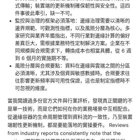
式傳輸；裝置端的更新機制確保韌性與安全性。這四
件事彼此牽引，缺一不可。
監控與治理的框架必須落地：邊緣治理需要以清晰的
邊界規範、可觀測性指標，以及風險分層為核心。多
家研究與業界年鑑指出，不同行業對邊緣計算的偏好
差異巨大，需根據業務特性定制解決方案。企業在不
同規模與合規需求下，轉換成本也相當具體，從 6 週
到 6 個月的實施期不等。
風險分層與合規要點：資料在邊緣與雲端之間的分區
必須清晰，尤其涉及個資與敏感數據時。合規要求往
往影響更新頻率與可用性保證，這也是制定指標時不
可忽視的維度。
當我閱讀過多份官方文件與行業評析，發現真正關鍵的不
是單一技術，而是它們如何在你的業務場景中互相配合。
從邊緣容器的生命周期管理到資料流的一致性，乃至裝置
端韌性更新機制，都是要能落地的實操要件。 Reviews
from industry reports consistently note that the