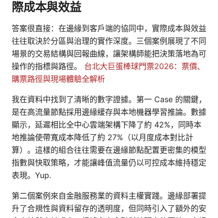
際成本與效益
答案很直接：在邊緣到客戶端的協同中，實際成本與效益
往往取決於分區與治理的實作深度。三個案例展現了不同
場景的交易結構與回報曲線，讓架構師能把決策落地為可
操作的指標與路徑。
台北大巨蛋棒球門票2026：票價、
購票路徑與現場體驗全解析
我在資料中找到了清晰的數字證據。第一 Case 的關鍵，
是在高流量節點採用邊緣緩存與本地機器學習推論。數據
顯示，延遲相比全中心雲端架構下降了約 42%，同時本
地推論使帶寬成本降低了約 27%（以月度成本對比計
算）。這樣的組合往往需要在邊緣節點配置更密集的模型
指數與快取策略，才能讓峰值流量仍以可控成本維持穩定
表現。Yup.
第二個案例來自金融服務業的資料主權實踐。邊緣部署提
升了合規性與資料留存的透明度，但同時引入了額外的安