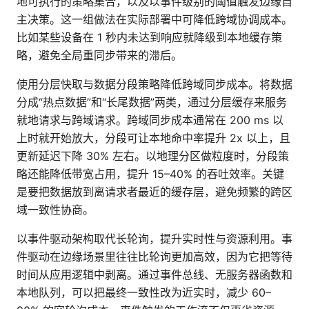
地可执行的策略集合，以及以事件级别的阈值触发边缘自
主决策。这一组做法在实际部署中可降低跨域协调成本。
比如某些设备在 1 秒内未达到响应就降级到本地缓存策
略，避免全局重同步带来的滞后。
使用分层快取与数据分段策略降低跨域同步成本。将数据
分成“热点数据”和“长尾数据”两类，通过分层缓存来服务
就地请求与跨域请求。跨域同步成本通常在 200 ms 以
上时就开始放大，分段可让本地命中率提升 2x 以上，且
更新延迟下降 30% 左右。以地理分区做粒度时，分段策
略还能降低带宽占用，提升 15–40% 的吞吐效率。关键
是要把数据放到离请求者最近的缓存层，避免频繁的跨区
域一致性协商。
以事件驱动架构取代长轮询，提升实时性与资源利用。事
件驱动在边缘场景里往往比轮询更加高效，因为它把等待
时间从应用逻辑中剥离。通过事件总线、无服务器函数和
本地队列，可以把最终一致性改为近实时，减少 60–