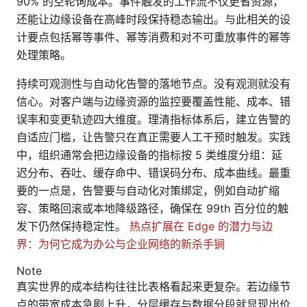
90% 的空轮询成本。事件触发的工作流不仅更省资源，
还能让边缘设备在高峰时段保持稳态输出。与此相关的设
计要点包括幂等事件、幂等消费和对不可重放事件的幂等
处理策略。
持续可观测性与自动化告警的落地节点。没有观测就没有
信心。对客户端与边缘资源的监控要覆盖性能、成本、错
误率和变更轨迹四大维度。理清指标体系后，建立告警的
自适应门槛，让告警只在真正需要人工干预时触发。实践
中，组织通常会把边缘设备的指标按 5 类维度分组：延
迟分布、吞吐、缓存命中、错误码分布、成本曲线。最重
要的一点是，告警要与自动化对策绑定，例如自动扩缩
容、策略回滚或本地降级路径，确保在 99th 百分位的触
发下仍然保持稳定性。
热点扩展在 Edge 的潜力与边
界：为何它成为办公与企业网络的新杀手锏
Note
真实世界的成本结构往往比表格看起来更复杂。若边缘节
点的带宽成本急剧上升，分层缓存与数据分段就显现出价