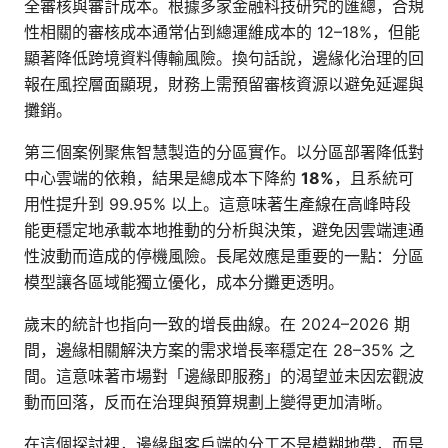
全審核與審計成本。根據多家金融科技研究的匯總，合規
性相關的審核成本通常佔到總運維成本的 12–18%，但能
顯著降低跨境資料傳輸風險。換句話說，邊緣化治理的回
報在風控層面顯現，財務上需預留審核資源以避免延遲與
攤銷。
第三個案例聚焦智慧製造的分區實作。以分區部署降低對
中心雲端的依賴，結果是總成本下降約
18%
，且系統可
用性提升到 99.95% 以上。這意味著生產線在高峰時段
能更穩定地承載本地推動的分析與決策，避免因雲端連通
性波動而造成的停機風險。長尾效應是重要的一點：分區
模型讓各區域能獨立優化，成本分攤更透明。
歲末的統計也指向一致的增長曲線。在 2024–2026 期
間，邊緣相關解決方案的需求增長率穩定在 28–35% 之
間。這意味著市場對「邊緣即服務」的渴望並未因宏觀波
動而回落，反而在治理與預算規劃上變得更加清晰。
在這個探討裡，邊緣與客戶端的分工不是模糊地帶，而是