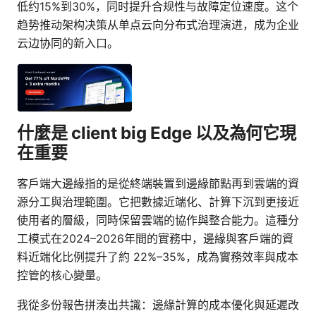
低约15%到30%，同时提升合规性与故障定位速度。这个
趋势推动架构决策从单点云向分布式治理演进，成为企业
云边协同的新入口。
什麼是 client big Edge 以及為何它現
在重要
客戶端大邊緣指的是從終端裝置到邊緣節點再到雲端的資
源分工與治理範圍。它把數據近端化、計算下沉到更接近
使用者的層級，同時保留雲端的協作與整合能力。這種分
工模式在2024–2026年間的實務中，邊緣與客戶端的資
料近端化比例提升了約 22%–35%，成為實務效率與成本
控管的核心變量。
我從多份報告拼湊出共識：邊緣計算的成本優化與延遲改