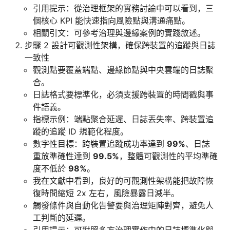
引用提示：從治理框架的實務討論中可以看到，三
個核心 KPI 能快速指向風險點與溝通痛點。
相關引文：可參考治理與邊緣案例的實踐敘述。
步驟 2 設計可觀測性架構，確保跨裝置的追蹤與日誌
一致性
觀測點要覆蓋端點、邊緣節點與中央雲端的日誌聚
合。
日誌格式要標準化，必須支援跨裝置的時間戳與事
件語義。
指標示例：端點聚合延遲、日誌丟失率、跨裝置追
蹤的追蹤 ID 規範化程度。
數字性目標：跨裝置追蹤成功率達到
99%
、日誌
重放準確性達到
99.5%
，整體可觀測性的平均準確
度不低於
98%
。
我在文獻中看到，良好的可觀測性架構能把故障恢
復時間縮短 2x 左右，風險暴露日減半。
觸發條件與自動化告警要與治理矩陣對齊，避免人
工判斷的延遲。