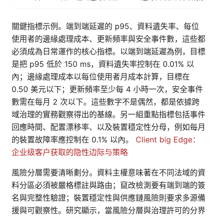
關鍵指標示例。端到端延遲的 p95、資料遺失率、每位
使用者的邊緣處理成本、更新頻率與安全事件數，這些都
必須成為日常運作的核心指標。以端到端延遲為例，目標
是把 p95 低於 150 ms，資料遺失率控制在 0.01% 以
內；邊緣處理成本以每位使用者月成本計算，目標在
0.50 美元以下；更新頻率至少每 4 小時一次，安全事件
數需在每月 2 次以下。這些數字不是偶然，都是依據跨
域治理的實務觀察得出的基線。另一組重點指標包括事件
回應時間、配置漂移率、以及裝置穩定性分母，例如每月
的裝置故障率應控制在 0.1% 以內。
Client big Edge：
企业级客户获取的隐性边际与策略
風險分層需要清晰劃分。資料主權意味著在不同法域的資
料分區必須被嚴格標註與路由；竄改檢測要有端到端的簽
名與完整性驗證；裝置穩定性與供應鏈風險則要求多源備
援與可觀察性。研究顯示，當風險分層與治理許可的分界