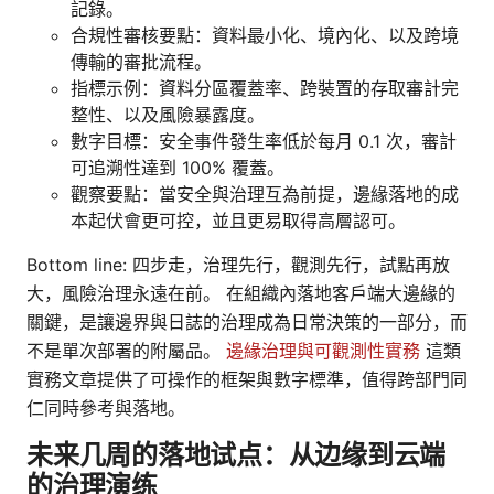
記錄。
合規性審核要點：資料最小化、境內化、以及跨境
傳輸的審批流程。
指標示例：資料分區覆蓋率、跨裝置的存取審計完
整性、以及風險暴露度。
數字目標：安全事件發生率低於每月 0.1 次，審計
可追溯性達到 100% 覆蓋。
觀察要點：當安全與治理互為前提，邊緣落地的成
本起伏會更可控，並且更易取得高層認可。
Bottom line: 四步走，治理先行，觀測先行，試點再放
大，風險治理永遠在前。 在組織內落地客戶端大邊緣的
關鍵，是讓邊界與日誌的治理成為日常決策的一部分，而
不是單次部署的附屬品。
邊緣治理與可觀測性實務
這類
實務文章提供了可操作的框架與數字標準，值得跨部門同
仁同時參考與落地。
未来几周的落地试点：从边缘到云端
的治理演练