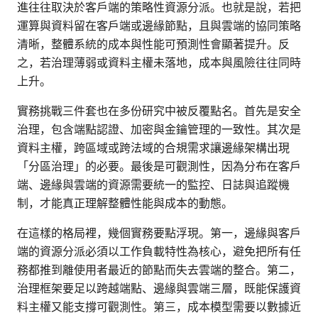
進往往取決於客戶端的策略性資源分派。也就是說，若把
運算與資料留在客戶端或邊緣節點，且與雲端的協同策略
清晰，整體系統的成本與性能可預測性會顯著提升。反
之，若治理薄弱或資料主權未落地，成本與風險往往同時
上升。
實務挑戰三件套也在多份研究中被反覆點名。首先是安全
治理，包含端點認證、加密與金鑰管理的一致性。其次是
資料主權，跨區域或跨法域的合規需求讓邊緣架構出現
「分區治理」的必要。最後是可觀測性，因為分布在客戶
端、邊緣與雲端的資源需要統一的監控、日誌與追蹤機
制，才能真正理解整體性能與成本的動態。
在這樣的格局裡，幾個實務要點浮現。第一，邊緣與客戶
端的資源分派必須以工作負載特性為核心，避免把所有任
務都推到離使用者最近的節點而失去雲端的整合。第二，
治理框架要足以跨越端點、邊緣與雲端三層，既能保護資
料主權又能支撐可觀測性。第三，成本模型需要以數據近