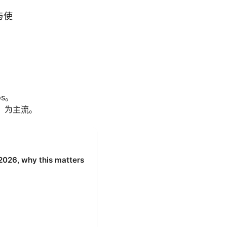
与使
ps。
d）为主流。
y this matters