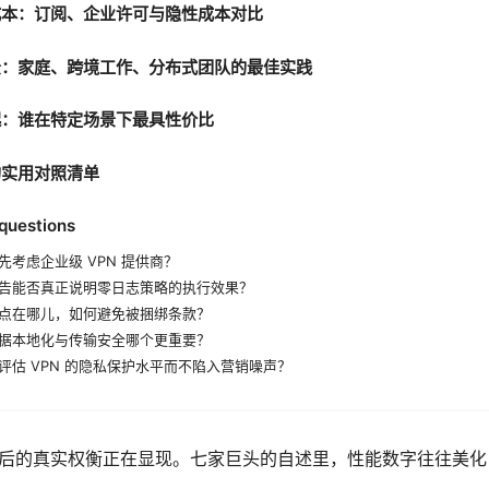
成本：订阅、企业许可与隐性成本对比
景：家庭、跨境工作、分布式团队的最佳实践
起：谁在特定场景下最具性价比
的实用对照清单
questions
考虑企业级 VPN 提供商？
告能否真正说明零日志策略的执行效果？
点在哪儿，如何避免被捆绑条款？
据本地化与传输安全哪个更重要？
评估 VPN 的隐私保护水平而不陷入营销噪声？
背后的真实权衡正在显现。七家巨头的自述里，性能数字往往美