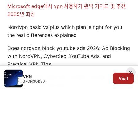
Microsoft edge에서 vpn 사용하기 완벽 가이드 및 추천
2025년 최신
Nordvpn basic vs plus which plan is right for you
the real differences explained
Does nordvpn block youtube ads 2026: Ad Blocking
with NordVPN, CyberSec, YouTube Ads, and
Practical VPN Tips
×
VPN
Do you actually need the nordvpn browser
Visit
SPONSORED
extension or just the app
© 2026 Arrow Review Ltd. All rights reserved.
Arrow Review Ltd