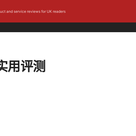
duct and service reviews for UK readers
实用评测