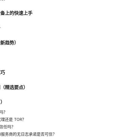
设备上的快速上手
析
最新趋势）
技巧
测（精选要点）
Q）
吗？
代理还是 TOR？
信任吗？
PN服务商的无日志承诺是否可信？