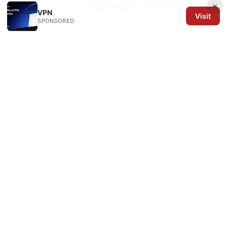
×
Pricing, Setup Tips
电脑怎么翻墙：全面攻略 与 VPN
VPN
Visit
使用指南
SPONSORED
Adguard vpn edge extension: the ultimate guide to
using AdGuard's Edge extension for VPN, privacy,
and browsing security
© 2026 Arrow Review Ltd. All rights reserved.
Arrow Review Ltd
128 City Road
London, England, EC1V 2NX
GB
editorial@arrowreview.com
+44-20-7946-0312
About
Privacy Policy
Terms of Use