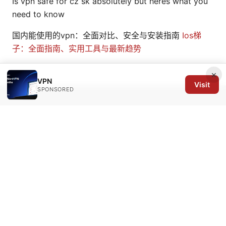
Is vpn safe for cz sk absolutely but heres what you
need to know
国内能使用的vpn：全面对比、安全与安装指南
Ios梯
子：全面指南、实用工具与最新趋势
×
VPN
Visit
SPONSORED
© 2026 Arrow Review Ltd. All rights reserved.
Arrow Review Ltd
128 City Road
London, England, EC1V 2NX
GB
editorial@arrowreview.com
+44-20-7946-0312
About
Privacy Policy
Terms of Use