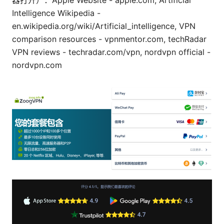
器打开）：Apple Website - apple.com, Artificial
Intelligence Wikipedia -
en.wikipedia.org/wiki/Artificial_intelligence, VPN
comparison resources - vpnmentor.com, techRadar
VPN reviews - techradar.com/vpn, nordvpn official -
nordvpn.com