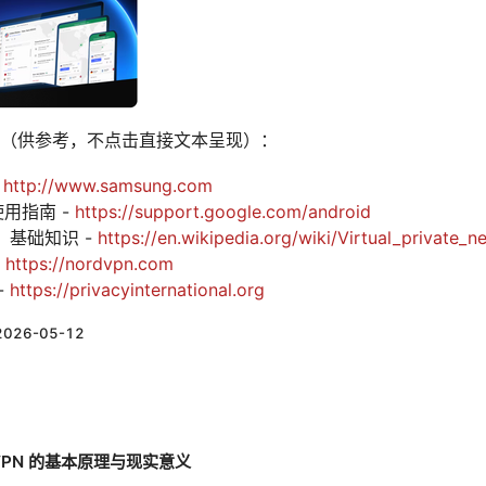
esources（供参考，不点击直接文本呈现）：
-
http://www.samsung.com
 使用指南 -
https://support.google.com/android
）基础知识 -
https://en.wikipedia.org/wiki/Virtual_private_n
-
https://nordvpn.com
-
https://privacyinternational.org
2026-05-12
VPN 的基本原理与现实意义