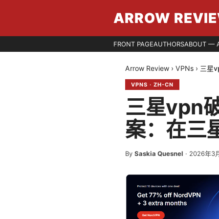
ARROW REVI
FRONT PAGE
AUTHORS
ABOUT — 
Arrow Review
›
VPNs
›
三星
VPNS
·
ZH-CN
三星vp
案：在三
By
Saskia Quesnel
·
2026年3