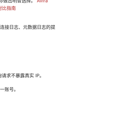
助你做出明智选择。
Avira
与对比指南
连接日志、元数据日志的提
查询请求不暴露真实 IP。
一账号。