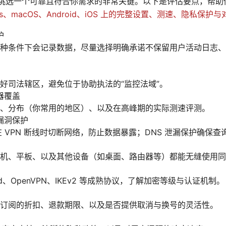
中，挑选一个可靠且符合你需求的非常关键。以下是评估要点，帮
ws、macOS、Android、iOS 上的完整设置、测速、隐私保护
护
种条件下会记录数据，尽量选择明确承诺不保留用户活动日志、
好司法辖区，避免位于协助执法的“监控法域”。
器覆盖
、分布（你常用的地区）、以及在高峰期的实际测速评测。
S 漏洞保护
tch 能在 VPN 断线时切断网络，防止数据暴露；DNS 泄漏保护确保
机、平板、以及其他设备（如桌面、路由器等）都能无缝使用同
ard、OpenVPN、IKEv2 等成熟协议，了解加密等级与认证机制。
订阅的折扣、退款期限、以及是否提供取消与换号的灵活性。