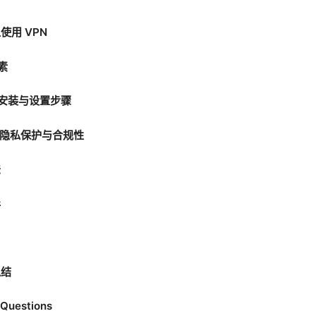
用 VPN
素
的安装与设置步骤
下的隐私保护与合规性
法
异
总结
 Questions