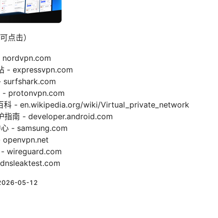
可点击）
nordvpn.com
- expressvpn.com
surfshark.com
 protonvpn.com
.wikipedia.org/wiki/Virtual_private_network
南 - developer.android.com
 - samsung.com
openvpn.net
 wireguard.com
sleaktest.com
2026-05-12