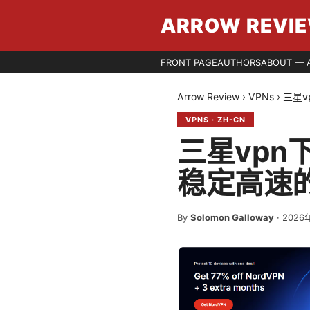
ARROW REVI
FRONT PAGE
AUTHORS
ABOUT — 
Arrow Review
›
VPNs
›
三星
VPNS
·
ZH-CN
三星vp
稳定高速
By
Solomon Galloway
·
2026