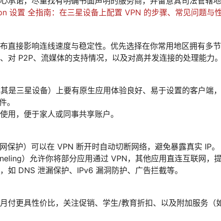
心承诺，尽量找有明确书面声明的服务商，并留意其司法管辖地
vpn 设置 全指南：在三星设备上配置 VPN 的步骤、常见问题与性
布直接影响连线速度与稳定性。优先选择在你常用地区拥有多节
、对 P2P、流媒体的支持情况，以及对高并发连接的处理能力
d（尤其是三星设备）上要有原生应用体验良好、易于设置的客户端，以及对 
取件。
使用，便于家人或同事共享账户。
ch（断网保护）可以在 VPN 断开时自动切断网络，避免暴露真实 IP。
 tunneling）允许你将部分应用通过 VPN，其他应用直连互联网
如 DNS 泄漏保护、IPv6 漏洞防护、广告拦截等。
月付更具性价比，关注促销、学生/教育折扣、以及附加服务（如