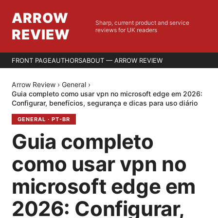
ARROW
Sharp, current product and service
REVIEW
reviews for UK readers
FRONT PAGE
AUTHORS
ABOUT — ARROW REVIEW
Arrow Review
›
General
›
Guia completo como usar vpn no microsoft edge em 2026:
Configurar, benefícios, segurança e dicas para uso diário
GENERAL
·
PT-BR
Guia completo
como usar vpn no
microsoft edge em
2026: Configurar,