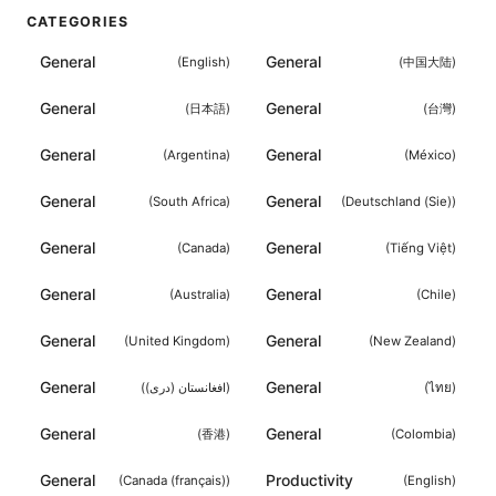
CATEGORIES
General
General
(
English
)
(
中国大陆
)
General
General
(
日本語
)
(
台灣
)
General
General
(
Argentina
)
(
México
)
General
General
(
South Africa
)
(
Deutschland (Sie)
)
General
General
(
Canada
)
(
Tiếng Việt
)
General
General
(
Australia
)
(
Chile
)
General
General
(
United Kingdom
)
(
New Zealand
)
General
General
(
افغانستان (دری)
)
(
ไทย
)
General
General
(
香港
)
(
Colombia
)
General
Productivity
(
Canada (français)
)
(
English
)