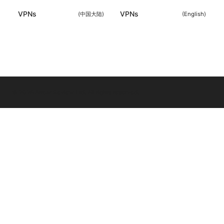
VPNs
VPNs
(
中国大陆
)
(
English
)
© 2026 Arrow Review Ltd. All rights reserved.
Arrow Review Ltd