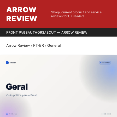
ARROW
Sharp, current product and service
REVIEW
reviews for UK readers
FRONT PAGE
AUTHORS
ABOUT — ARROW REVIEW
Arrow Review
›
PT-BR
›
General