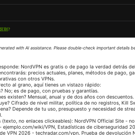
generated with AI assistance. Please double-check important details b
responde: NordVPN es gratis o de pago la verdad detrás del
encontrarás: precios actuales, planes, métodos de pago, gar
rativas con otros VPNs.
irecto al grano, aquí tienes un vistazo rápido:
s? No; es de pago, con pruebas y garantías.
es existen? Mensual, anual y de dos años con descuentos.
ye? Cifrado de nivel militar, política de no registros, Kill S
pena? Depende de tu uso, presupuesto y necesidad de strea
.
s (texto, no enlaces clickeables): NordVPN Official Site - 
 ejemplo.com/wiki/VPN, Estadísticas de ciberseguridad 20
de VPN 2026 - techradar.com/vpn, Prueba de devolución 