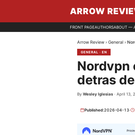
ARROW REVI
FRONT PAGE
AUTHORS
ABOUT — 
Arrow Review
›
General
›
Nor
GENERAL
·
EN
Nordvpn e
detras de
By
Wesley Iglesias
·
April 13,
Published:
2026-04-13
·