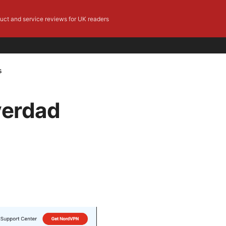
duct and service reviews for UK readers
s
verdad