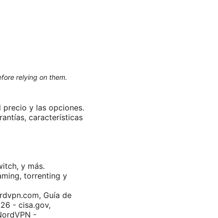
efore relying on them.
 precio y las opciones.
antías, características
witch, y más.
ming, torrenting y
nordvpn.com, Guía de
26 - cisa.gov,
NordVPN -