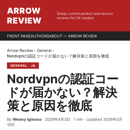
ARROW
Sharp, current product and service
REVIEW
reviews for UK readers
FRONT PAGE
AUTHORS
ABOUT — ARROW REVIEW
Arrow Review
›
General
›
Nordvpnの認証コードが届かない？解決策と原因を徹底
GENERAL
·
JA
Nordvpnの認証コー
ドが届かない？解決
策と原因を徹底
By
Wesley Iglesias
·
2026年4月3日
·
1
min
· Updated 2026年5月
10日