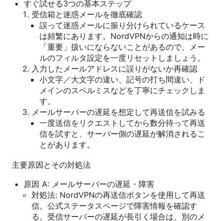
すぐ試せる3つの基本ステップ
受信箱と迷惑メールを徹底確認
誤って迷惑メールに振り分けられているケース
は頻繁にあります。NordVPNからの通知は時に
「重要」扱いにならないことがあるので、メー
ルのフィルタ設定を一度リセットしましょう。
入力したメールアドレスに誤りがないか再確認
小文字／大文字の違い、記号の打ち間違い、ド
メインのスペルミスなどを丁寧にチェックしま
す。
メールサーバーの遅延を想定して再送信を試みる
一度送信をリクエストしてから数分待って再送
信を試すと、サーバー側の遅延が解消されるこ
とがあります。
主要原因とその対処法
原因 A: メールサーバーの遅延・障害
対処法: NordVPNの再送信ボタンを使用して再送
信。公式ステータスページで障害情報を確認す
る。受信サーバーの遅延が長引く場合は、別のメ