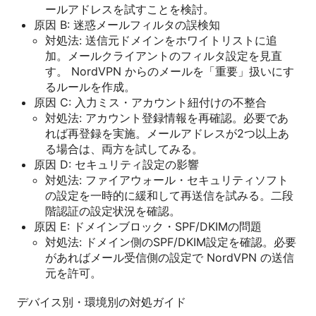
ールアドレスを試すことを検討。
原因 B: 迷惑メールフィルタの誤検知
対処法: 送信元ドメインをホワイトリストに追
加。メールクライアントのフィルタ設定を見直
す。 NordVPN からのメールを「重要」扱いにす
るルールを作成。
原因 C: 入力ミス・アカウント紐付けの不整合
対処法: アカウント登録情報を再確認。必要であ
れば再登録を実施。メールアドレスが2つ以上あ
る場合は、両方を試してみる。
原因 D: セキュリティ設定の影響
対処法: ファイアウォール・セキュリティソフト
の設定を一時的に緩和して再送信を試みる。二段
階認証の設定状況を確認。
原因 E: ドメインブロック・SPF/DKIMの問題
対処法: ドメイン側のSPF/DKIM設定を確認。必要
があればメール受信側の設定で NordVPN の送信
元を許可。
デバイス別・環境別の対処ガイド