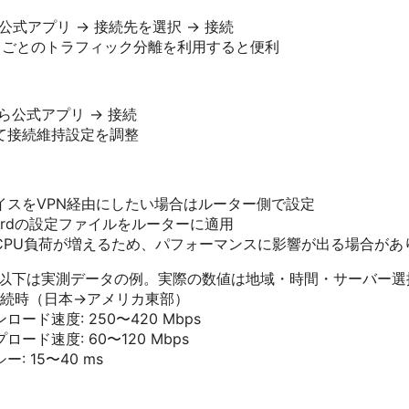
eから公式アプリ → 接続先を選択 → 接続
プリごとのトラフィック分離を利用すると便利
ayから公式アプリ → 接続
て接続維持設定を調整
イスをVPN経由にしたい場合はルーター側で設定
eGuardの設定ファイルをルーターに適用
CPU負荷が増えるため、パフォーマンスに影響が出る場合があ
 以下は実測データの例。実際の数値は地域・時間・サーバー選
続時（日本→アメリカ東部）
ロード速度: 250〜420 Mbps
ロード速度: 60〜120 Mbps
: 15〜40 ms