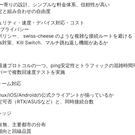
ライバシー寄りの設計、シンプルな料金体系、信頼性が高い
度な設定と組み合わせの自由度
ュリティ・速度・デバイス対応・コスト
プライバシー
リシー、 swiss-cheese のような複雑な接続ルートを避ける
aks対策、Kill Switch、マルチ跳ね返し機能があるか
現代の最速プロトコルの一つ。ping安定性とトラフィックの混雑時
バーで複数回速度テストを実施
ォーム対応
/Linux/iOS/Androidの公式クライアントが揃っているか
可否（RTX/ASUSなど）と、同時接続台数
レッジ
有無、主要都市の分布
傾向と回線品質