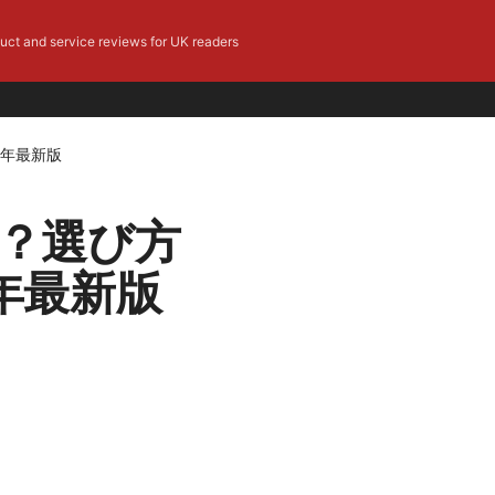
duct and service reviews for UK readers
6年最新版
は？選び方
年最新版