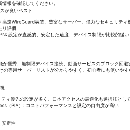
新情報を確認してください。
スが良いベスト
PN: 高速WireGuard実装、豊富なサーバー、強力なセキュリ
たり評価
ssVPN: 設定が直感的、安定した速度、デバイス制限が比較的緩い
 価格対性能が優秀、無制限デバイス接続、動画サービスのブロック回
: 動画向けの専用サーバーリストが分かりやすく、初心者にも使いやす
視
 セキュリティ優先の設定が多く、日本アクセスの最適化も選択肢とし
net Access（PIA）: コストパフォーマンスと設定の自由度が高い
た安定性