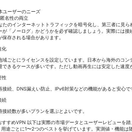
日本ユーザーのニーズ
匿名性の両立
あなたのインターネットトラフィックを暗号化し、第三者に見ら
ーが「ノーログ」かどうかを必ず確認しましょう。実際には接
が保存される場合があります。
速化
地域ごとにライセンスを設定しています。日本から海外のコン
避できるケースが多いです。ただし動画再生には安定した速度
要性
接続、DNS漏えい防止、IPv6対策などの機能があると安心で
接続
時接続数が多いプランを選ぶとよいです。
別おすすめVPN 以下は実際の市場データとユーザーレビューを
す。用途ごとに1〜2つのベストを挙げています。実測値・機能は