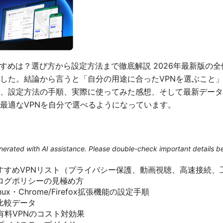
おすすめは？選び方から設定方法まで徹底解説 2026年最新版の
した。結論から言うと「自分の用途に合ったVPNを選ぶこと
、設定方法の手順、実際に使ってみた感想、そして最新データ
最適なVPNを自分で選べるようになっています。
generated with AI assistance. Please double-check important details b
すすめVPNリスト（プライバシー保護、動画視聴、高速接続、
ログポリシーの見極め方
inux・Chrome/Firefox拡張機能の設定手順
比較データ
有料VPNのコスト対効果