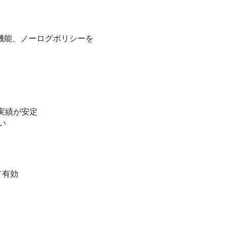
ティ機能、ノーログポリシーを
避実績が安定
い
て有効