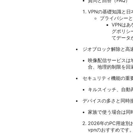
質問と回答（FAQ）
VPNの基礎知識と
プライバシーと
VPNは
グポリシ
てデータ
ジオブロック解除と高
映像配信サービスは
合、地理的制限を回
セキュリティ機能の重
キルスイッチ、自動再
デバイスの多さと同時
家族で使う場合は同
2026年のPC用途
vpnのおすすめで