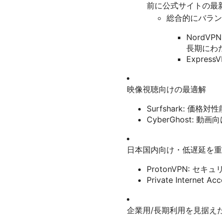
前に公式サイトの最
総合的にバラン
NordV
長期にわ
Expre
映像視聴向けの最適解
Surfshark:
CyberGhost
日本国内向け・低遅延を重
ProtonVPN:
Private Inter
企業用/長期利用を見据え