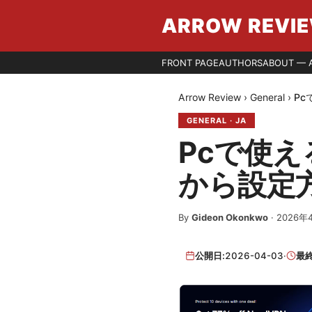
ARROW REVI
FRONT PAGE
AUTHORS
ABOUT — 
Arrow Review
›
General
›
Pc
GENERAL
·
JA
Pcで使え
から設定方
By
Gideon Okonkwo
·
2026年
公開日:
2026-04-03
·
最