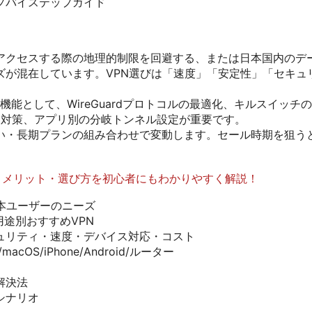
プバイステップガイド
アクセスする際の地理的制限を回避する、または日本国内のデ
ズが混在しています。VPN選びは「速度」「安定性」「セキュ
新機能として、WireGuardプロトコルの最適化、キルスイッ
リーク対策、アプリ別の分岐トンネル設定が重要です。
い・長期プランの組み合わせで変動します。セール時期を狙う
うメリット・選び方を初心者にもわかりやすく解説！
日本ユーザーのニーズ
用途別おすすめVPN
ュリティ・速度・デバイス対応・コスト
acOS/iPhone/Android/ルーター
解決法
シナリオ