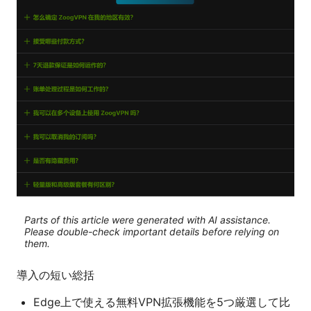
Parts of this article were generated with AI assistance.
Please double-check important details before relying on
them.
導入の短い総括
Edge上で使える無料VPN拡張機能を5つ厳選して比