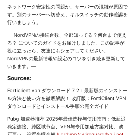
ネットワーク安定性の問題か、サーバーの混雑が原因で
す。別のサーバーへ切替え、キルスイッチの動作確認を
行いましょう。
— NordVPNの接続台数、全部知ってる？何台まで使え
る？ についてのガイドをお届けしました。この記事が
役に立ったら、友達にもシェアしてください。
NordVPNの最新情報や設定のコツを引き続き更新して
いきます。—
Sources:
Forticlient vpn ダウンロード 7 2：最新版のインストー
ル方法と使い方を徹底解説！ 改訂版：FortiClient VPN
ダウンロードとインストール手順の完全ガイド
Pubg 加速器推荐 2025年最佳选择与使用指南：低延迟
稳定连接、跨区域节点、VPN与专用加速方案对比、购
买要点、设置步骤全解
Nordvpnとwireguardをgli net