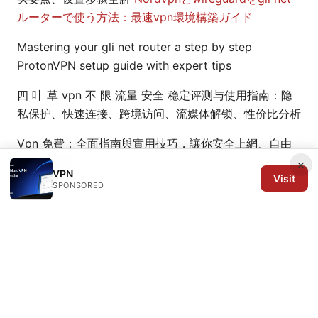
ルーターで使う方法：最速vpn環境構築ガイド
Mastering your gli net router a step by step
ProtonVPN setup guide with expert tips
四 叶 草 vpn 不 限 流量 安全 稳定评测与使用指南：隐
私保护、快速连接、跨境访问、流媒体解锁、性价比分析
Vpn 免費：全面指南與實用技巧，讓你安全上網、自由
翻牆又省錢
×
VPN
Visit
SPONSORED
© 2026 Arrow Review Ltd. All rights reserved.
Arrow Review Ltd
128 City Road
London, England, EC1V 2NX