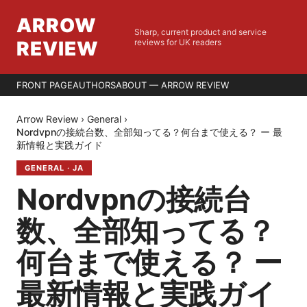
ARROW
Sharp, current product and service
REVIEW
reviews for UK readers
FRONT PAGE
AUTHORS
ABOUT — ARROW REVIEW
Arrow Review
›
General
›
Nordvpnの接続台数、全部知ってる？何台まで使える？ ー 最
新情報と実践ガイド
GENERAL
·
JA
Nordvpnの接続台
数、全部知ってる？
何台まで使える？ ー
最新情報と実践ガイ