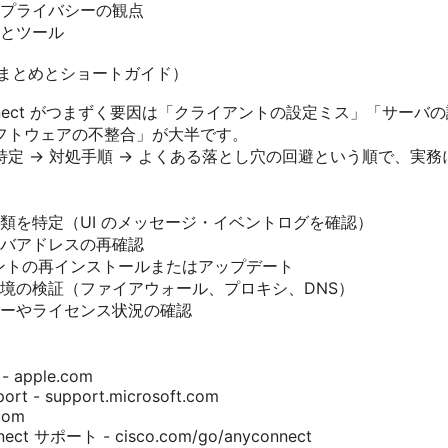
プライバシーの観点
とツール
の要点まとめとショートガイド）
AnyConnect がつまずく要因は「クライアントの設定ミス」「サ
フトウェアの不整合」が大半です。
定 → 対処手順 → よくある落とし穴の回避という順で、実
類を特定（UI のメッセージ・イベントログを確認）
バアドレスの再確認
アントの再インストールまたはアップデート
境の検証（ファイアウォール、プロキシ、DNS）
ーやライセンス状況の確認
 - apple.com
port - support.microsoft.com
.com
nect サポート - cisco.com/go/anyconnect