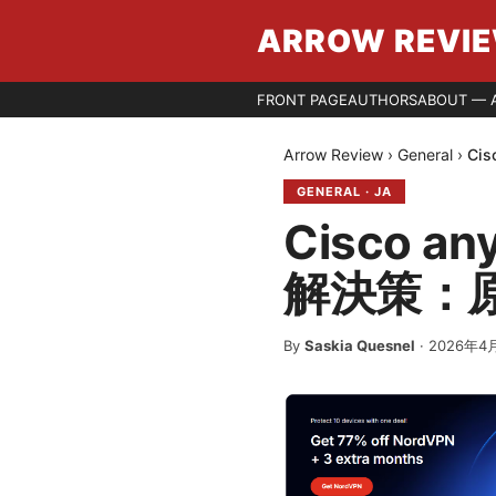
ARROW REVI
FRONT PAGE
AUTHORS
ABOUT — 
Arrow Review
›
General
›
Ci
GENERAL
·
JA
Cisco 
解決策：
By
Saskia Quesnel
·
2026年4