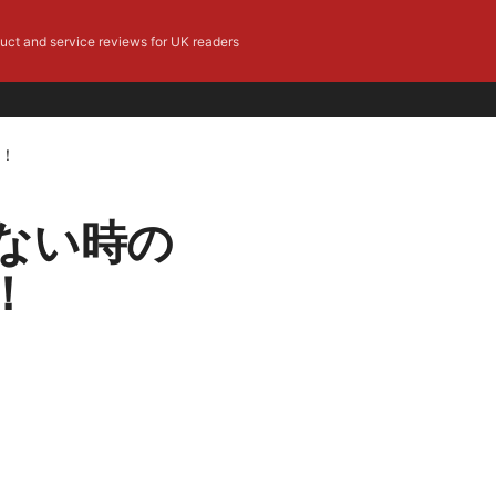
duct and service reviews for UK readers
説！
できない時の
！