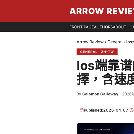
ARROW REVI
FRONT PAGE
AUTHORS
ABOUT — 
Arrow Review
›
General
›
Io
GENERAL
·
ZH-TW
Ios端靠
擇，含速
By
Solomon Galloway
·
2026
Published:
2026-04-07
·