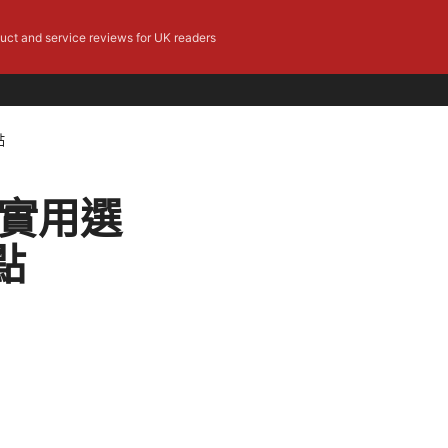
duct and service reviews for UK readers
點
與實用選
點