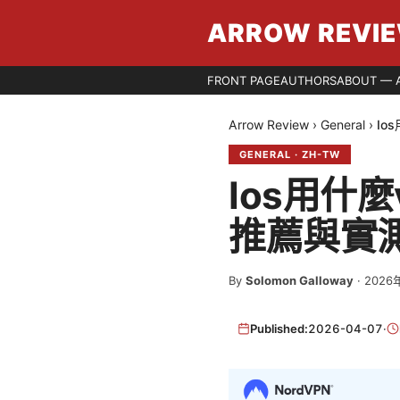
ARROW REVI
FRONT PAGE
AUTHORS
ABOUT — 
Arrow Review
›
General
›
Io
GENERAL
·
ZH-TW
Ios用什
推薦與實
By
Solomon Galloway
·
2026
Published:
2026-04-07
·