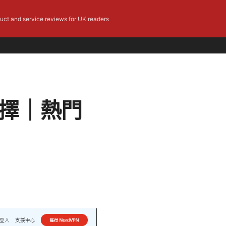
duct and service reviews for UK readers
選擇｜熱門