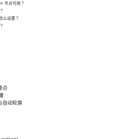
sh 节点可用？
？
级怎么设置？
？
要点
步骤
与自动轮换
uestions