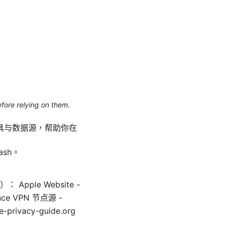
efore relying on them.
具与数据源，帮助你在
sh。
le Website -
ligence VPN 节点源 -
privacy-guide.org