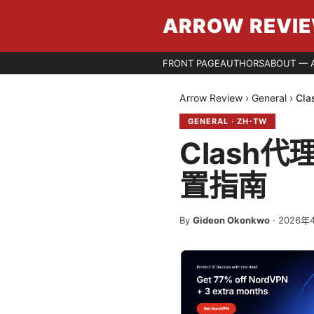
ARROW REVI
FRONT PAGE
AUTHORS
ABOUT — 
Arrow Review
›
General
›
Cl
GENERAL
·
ZH-TW
Clash
置指南
By
Gideon Okonkwo
·
2026年