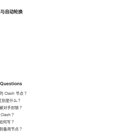
则与自动轮换
 Questions
Clash 节点？
 的区别是什么？
被对手封锁？
lash？
则如何写？
到备用节点？