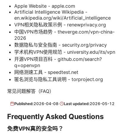
Apple Website - apple.com
Artificial Intelligence Wikipedia -
en.wikipedia.org/wiki/Artificial_intelligence
VPN相关隐私政策示例 - renewprivacy.org
中国VPN市场趋势 - theverge.com/vpn-china-
2026
数据隐私与安全指南 - security.org/privacy
学术机构VPN使用规范 - university.edu/its/vpn
开源VPN项目百科 - github.com/search?
q=openvpn
网络测速工具 - speedtest.net
匿名浏览与隐私工具说明 - torproject.org
常见问题解答（FAQ）
Published:
2026-04-08
·
Last updated:
2026-05-12
Frequently Asked Questions
免费VPN真的安全吗？