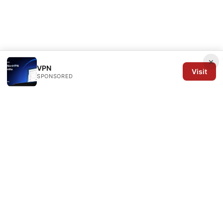
×
VPN
Visit
SPONSORED
Arrow Review Ltd
128 City Road
London, England, EC1V 2NX
GB
editorial@arrowreview.com
+44-20-7946-0312
About
Privacy Policy
Terms of Use