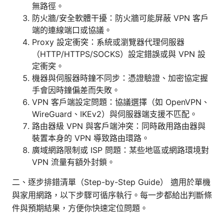
無路徑。
防火牆/安全軟體干擾：防火牆可能屏蔽 VPN 客戶
端的連線端口或協議。
Proxy 設定衝突：系統或瀏覽器代理伺服器
（HTTP/HTTPS/SOCKS）設定錯誤或與 VPN 設
定衝突。
機器與伺服器時鐘不同步：憑證驗證、加密協定握
手會因時鐘偏差而失敗。
VPN 客戶端設定問題：協議選擇（如 OpenVPN、
WireGuard、IKEv2）與伺服器端支援不匹配。
路由器級 VPN 與客戶端沖突：同時啟用路由器與
裝置本身的 VPN 導致路由環路。
廣域網路限制或 ISP 問題：某些地區或網路環境對
VPN 流量有額外封鎖。
二、逐步排錯清單（Step-by-Step Guide） 適用於單機
與家用網路，以下步驟可循序執行。每一步都給出判斷條
件與預期結果，方便你快速定位問題。