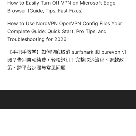
How to Easily Turn Off VPN on Microsoft Edge
Browser (Guide, Tips, Fast Fixes)
How to Use NordVPN OpenVPN Config Files Your
Complete Guide: Quick Start, Pro Tips, and
Troubleshooting for 2026
【手把手教学】如何彻底取消 surfshark 和 purevpn 订
阅？告别自动续费，轻松退订！完整取消流程、退款政
策、跨平台步骤与常见问题
© 2026 Arrow Review Ltd. All rights reserved.