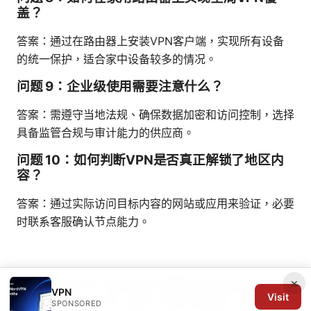
盖？
答案：通过在路由器上安装VPN客户端，实现所有设备
的统一保护，适合家中设备较多的情况。
问题 9：企业级使用需要注意什么？
答案：需遵守当地法规、确保数据加密和访问控制，选择
具备监管合规与审计能力的供应商。
问题 10：如何判断VPN是否真正解锁了地区内
容？
答案：通过实际访问目标内容的网站或应用来验证，必要
时联系客服确认节点能力。
×
请以此文为参考，结合你自己的需求与地区法规，选择合
VPN
Visit
适的手机梯子（VPN）服务，确保上网自由、安全与稳
SPONSORED