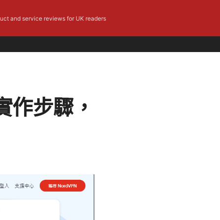
duct and service reviews for UK readers
實作步驟，