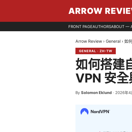
ARROW REVI
FRONT PAGE
AUTHORS
ABOUT — 
Arrow Review
›
General
›
如
GENERAL
·
ZH-TW
如何搭建
VPN 安
By
Solomon Eklund
·
2026年