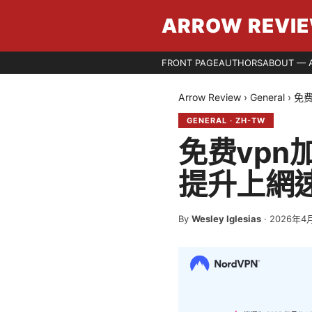
ARROW REVI
FRONT PAGE
AUTHORS
ABOUT — 
Arrow Review
›
General
›
免
GENERAL
·
ZH-TW
免费vp
提升上網
By
Wesley Iglesias
·
2026年4