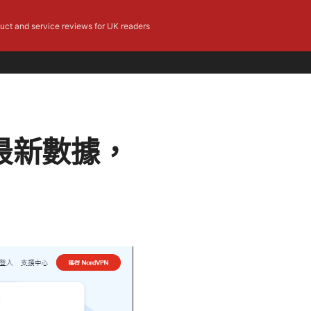
duct and service reviews for UK readers
最新數據，