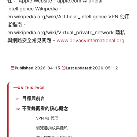
性： Apple Website - apple.com Artificial
Intelligence Wikipedia -
en.wikipedia.org/wiki/Artificial_intelligence VPN 使用
者指南 -
en.wikipedia.org/wiki/Virtual_private_network 隱私
與網路安全常見問題 -
www.privacyinternational.org
Published:
2026-04-15
·
Last updated:
2026-05-12
ON THIS PAGE
目標與前言
不登錄觀看的核心概念
VPN vs 代理
瀏覽器指紋與隱私