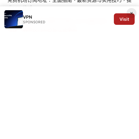
升VPN体验
×
VPN
Visit
大巨蛋 球賽 門票 購買全攻略 2026 最新資訊：票價、
SPONSORED
時程、購票技巧與必看注意事項
Totalav vpn not working heres how to fix it:
Comprehensive Guide to Get Back Online
Tonvpn me 使用指南：如何选择、安装、测试与保障隐
私的完整攻略
手机怎么用vpn翻墙：完整指南、技巧与
常见问题
© 2026 Arrow Review Ltd. All rights reserved.
Arrow Review Ltd
128 City Road