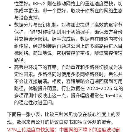
性更好。IKEv2 则在移动网络上的重连速度更快，切
换成本更低。哪一个更好，取决于你所在的网络生态
与设备支撑。
数据分片与密钥机制。对称加密提供了高效的逐字节
保护，而非对称密钥则用于初始握手，确保双方身份
并交换会话密钥。握手完成后，数据包在隧道内被分
组传输，经过封装后再通过公网上的多跳路由进入目
标网络。简短地说，密钥管控解密权，隧道管控传输
路径。
高丢包环境下的容错。自动重连和多路径切换成为决
定性因素。多路径同时使用多条网络路径时，丢包并
不会让连接崩溃。相反，容错策略会迅速回落到可用
路径，体验提升明显。行业数据在 2024–2025 年的
多项评测中反映出这一点，提升幅度通常在 15–40%
的稳定性改进区间。
下面是一张小表，比较三种常见协议在核心维度上的表
现。数据来自公开的协议白皮书和独立评测的聚合。
VPN上传速度忽快忽慢：中国网络环境下的速度波动剖