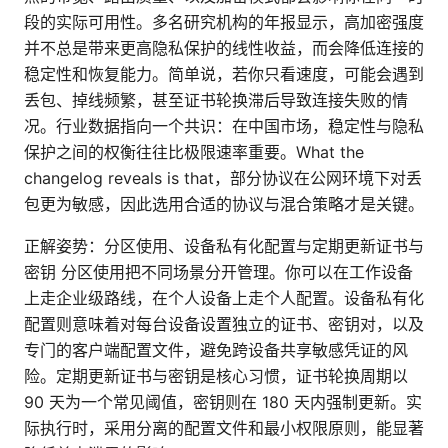
段的实际可用性。多名研究机构的年报显示，高加密强度
并不总是带来更高隐私保护的线性收益，而会降低连接的
稳定性和恢复能力。简单说，若你只看速度，可能会遇到
丢包、掉线频繁，甚至证书轮换滞后导致连接失败的情
况。行业数据指向一个共识：在中国市场，稳定性与隐私
保护之间的权衡往往比极限速率重要。What the
changelog reveals is that，部分协议在公网环境下对丢
包更为敏感，因此选用合适的协议与混合策略才是关键。
正解姿势：分区使用、设备私有化配置与定期更新证书与
密钥 分区使用把不同场景分开管理。你可以在工作设备
上走企业级路线，在个人设备上走个人配置。设备私有化
配置则意味着对每台设备设置独立的证书、密钥对，以及
专门的客户端配置文件，避免跨设备共享敏感凭证的风
险。定期更新证书与密钥是核心习惯，证书轮换周期以
90 天为一个常见阈值，密钥则在 180 天内强制更新。实
际执行时，采用分离的配置文件和最小权限原则，能显著