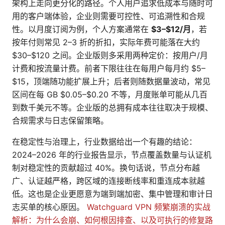
架构上走向更分化的路径。个人用户追求低成本与随时可
用的客户端体验，企业则需要可控性、可追溯性和合规
性。以月度订阅为例，个人方案通常在
$3–$12/月
，若
按年付则常见 2–3 折的折扣，实际年费可能落在大约
$30–$120 之间。企业版则多采用两种定价：按用户/月
计费和按流量计费。前者下限往往在每用户每月约 $5–
$15，顶端随功能扩展上升；后者则随数据量波动，常见
区间在每 GB $0.05–$0.20 不等，月度账单可能从几百
到数千美元不等。企业版的总拥有成本往往取决于规模、
合规需求与日志保留策略。
在稳定性与治理上，行业数据给出一个有趣的结论：
2024–2026 年的行业报告显示，节点覆盖数量与认证机
制对稳定性的贡献超过 40%。换句话说，节点分布越
广、认证越严格，跨区域的连接断线率和重连成本就越
低。这也是企业更愿意为端到端加密、集中管理和审计日
志买单的核心原因。
Watchguard VPN 频繁崩溃的实战
解析：为什么会崩、如何根因排查、以及可执行的修复路