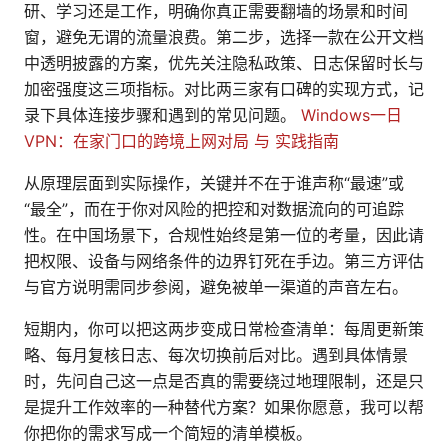
研、学习还是工作，明确你真正需要翻墙的场景和时间
窗，避免无谓的流量浪费。第二步，选择一款在公开文档
中透明披露的方案，优先关注隐私政策、日志保留时长与
加密强度这三项指标。对比两三家有口碑的实现方式，记
录下具体连接步骤和遇到的常见问题。
Windows一日
VPN：在家门口的跨境上网对局 与 实践指南
从原理层面到实际操作，关键并不在于谁声称“最速”或
“最全”，而在于你对风险的把控和对数据流向的可追踪
性。在中国场景下，合规性始终是第一位的考量，因此请
把权限、设备与网络条件的边界钉死在手边。第三方评估
与官方说明需同步参阅，避免被单一渠道的声音左右。
短期内，你可以把这两步变成日常检查清单：每周更新策
略、每月复核日志、每次切换前后对比。遇到具体情景
时，先问自己这一点是否真的需要绕过地理限制，还是只
是提升工作效率的一种替代方案？如果你愿意，我可以帮
你把你的需求写成一个简短的清单模板。