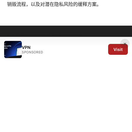
销毁流程，以及对潜在隐私风险的缓释方案。
© 2026 Arrow Review Ltd. All rights reserved.
×
VPN
Visit
SPONSORED
Arrow Review Ltd
128 City Road
London, England, EC1V 2NX
GB
editorial@arrowreview.com
+44-20-7946-0312
About
Privacy Policy
Terms of Use