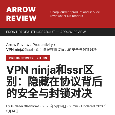
ARROW
Sharp, current product and service
REVIEW
reviews for UK readers
FRONT PAGE
AUTHORS
ABOUT — ARROW REVIEW
Arrow Review
›
Productivity
›
VPN ninja和ssr区别：隐藏在协议背后的安全与封锁对决
PRODUCTIVITY
·
ZH-CN
VPN ninja和ssr区
别：隐藏在协议背后
的安全与封锁对决
By
Gideon Okonkwo
·
2026年5月14日
·
2
min
· Updated 2026年
5月14日