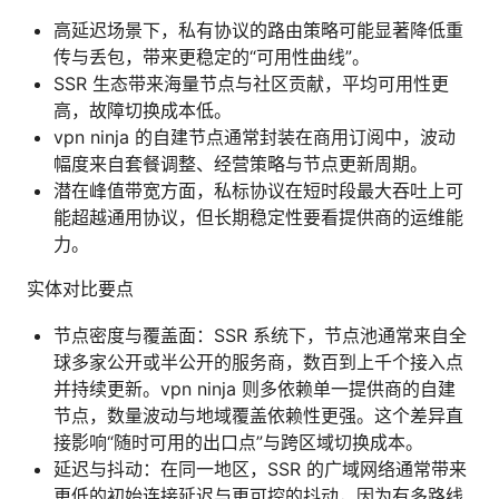
高延迟场景下，私有协议的路由策略可能显著降低重
传与丢包，带来更稳定的“可用性曲线”。
SSR 生态带来海量节点与社区贡献，平均可用性更
高，故障切换成本低。
vpn ninja 的自建节点通常封装在商用订阅中，波动
幅度来自套餐调整、经营策略与节点更新周期。
潜在峰值带宽方面，私标协议在短时段最大吞吐上可
能超越通用协议，但长期稳定性要看提供商的运维能
力。
实体对比要点
节点密度与覆盖面：SSR 系统下，节点池通常来自全
球多家公开或半公开的服务商，数百到上千个接入点
并持续更新。vpn ninja 则多依赖单一提供商的自建
节点，数量波动与地域覆盖依赖性更强。这个差异直
接影响“随时可用的出口点”与跨区域切换成本。
延迟与抖动：在同一地区，SSR 的广域网络通常带来
更低的初始连接延迟与更可控的抖动，因为有多路线