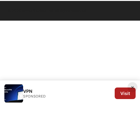
© 2026 Arrow Review Ltd. All rights reserved.
×
VPN
Visit
SPONSORED
Arrow Review Ltd
128 City Road
London, England, EC1V 2NX
GB