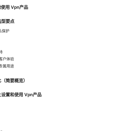
使用 Vpn产品
选型要点
隐私保护
持
与客户体验
与专属用途
对比（简要概览）
上设置和使用 Vpn产品
d