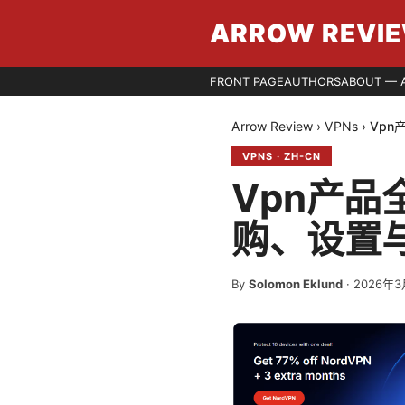
ARROW REVI
FRONT PAGE
AUTHORS
ABOUT — 
Arrow Review
›
VPNs
›
Vp
VPNS
·
ZH-CN
Vpn产
购、设置
By
Solomon Eklund
·
2026年