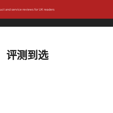
duct and service reviews for UK readers
、评测到选