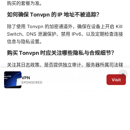
购买的套餐为准。
如何确保 Tonvpn 的 IP 地址不被追踪？
除了使用 Tonvpn 的加密通道外，确保在设备上开启 Kill
Switch、DNS 泄漏保护、禁用 IPv6、以及定期检查连接
信息与隐私设置。
购买 Tonvpn 时应关注哪些隐私与合规细节？
关注其日志政策、是否提供独立审计、服务器所属司法辖
区、以及对数据保留的时间长度。若对隐私要求很高，优
×
VPN
先选择具备透明隐私政策与定期审计的提供商。
Visit
SPONSORED
以上内容为 Tonvpn 的全面评测与使用指南，帮助你在
不同场景下做出明智选择。若你需要更具体的操作步骤、
某个系统的详细设置截图或视频演示，我可以按你的需求
进一步扩展对应章节，提供逐步图文教程与实操要点。
悟空平台VPN使用指南：在中国境内选择、设置、并最