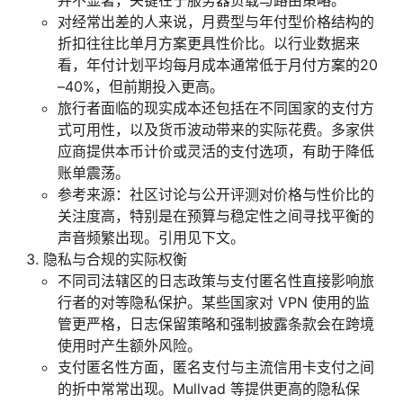
并不显著，关键在于服务器负载与路由策略。
对经常出差的人来说，月费型与年付型价格结构的
折扣往往比单月方案更具性价比。以行业数据来
看，年付计划平均每月成本通常低于月付方案的20
–40%，但前期投入更高。
旅行者面临的现实成本还包括在不同国家的支付方
式可用性，以及货币波动带来的实际花费。多家供
应商提供本币计价或灵活的支付选项，有助于降低
账单震荡。
参考来源：社区讨论与公开评测对价格与性价比的
关注度高，特别是在预算与稳定性之间寻找平衡的
声音频繁出现。引用见下文。
隐私与合规的实际权衡
不同司法辖区的日志政策与支付匿名性直接影响旅
行者的对等隐私保护。某些国家对 VPN 使用的监
管更严格，日志保留策略和强制披露条款会在跨境
使用时产生额外风险。
支付匿名性方面，匿名支付与主流信用卡支付之间
的折中常常出现。Mullvad 等提供更高的隐私保