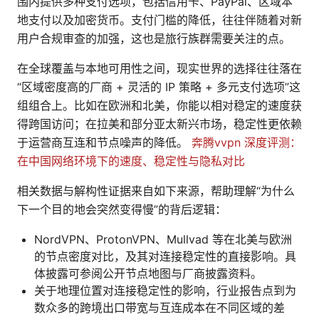
围内提供多种支付选项，包括信用卡、PayPal、区域本
地支付以及加密货币。支付门槛的降低，往往伴随着对新
用户合规审查的加强，这也是旅行族群需要关注的点。
在全球覆盖与本地可用性之间，现实世界的选择往往落在
“区域密度高的厂商 + 灵活的 IP 策略 + 多元支付选项”这
组组合上。比如在欧洲和北美，你能以相对稳定的速度获
得跨国访问；在拉美和部分亚太新兴市场，稳定性更依赖
于运营商互连和节点噪声的降低。
奔腾vvpn 深度评测：
在中国网络环境下的速度、稳定性与隐私对比
相关数据与解构性证据来自如下来源，帮助理解“为什么
下一个目的地会突然变得慢”的背后逻辑：
NordVPN、ProtonVPN、Mullvad 等在北美与欧洲
的节点密度对比，及其对连接稳定性的直接影响。具
体披露可参阅公开节点地图与厂商披露资料。
关于地理位置对连接稳定性的影响，行业报告点到为
数众多的跨境出口带宽与互连成本在不同区域的差