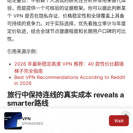
结论要点：不依赖个人测试的研究性分析并非用来替代体
验，而是提供一个可核验的证据框架。你可以据此判断某
个 VPN 是否在隐私存证、价格稳定性和全球覆盖上具备
可持续的竞争力。对于实际选择，优先看独立审计与年度
定价轨迹，结合全球节点健康程度和长期用户口碑的可比
性。
引用来源示例：
2026 年最新稳定高速 VPN 推荐：40 款性价比翻墙
梯子完全指南
Best VPN Recommendations According to Reddit
in 2026
旅行中保持连线的真实成本 reveals a
smarter路线
×
在全球漫游的现实里，VPN 的成本远比月费单上写的数
VPN
Visit
字要厚。通过对比各大服务的漫游方案、数据用量限制与
SPONSORED
跨境落地点的网络质量，我发现真正的成本往往不是订阅