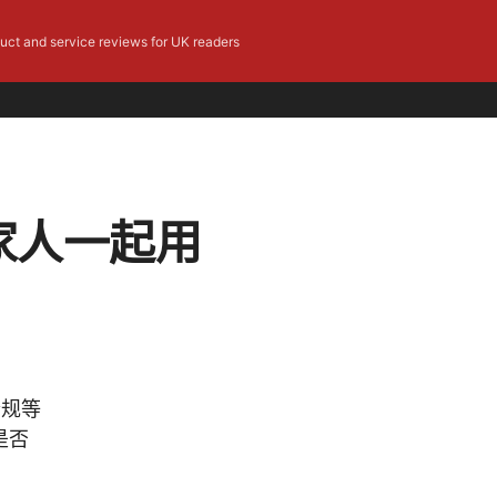
duct and service reviews for UK readers
让家人一起用
合规等
是否