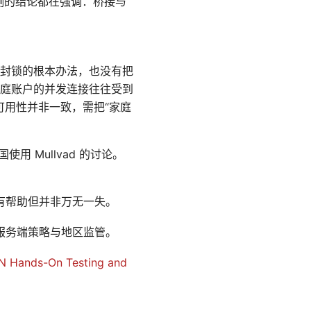
评测的结论都在强调：桥接与
封锁的根本办法，也没有把
庭账户的并发连接往往受到
的可用性并非一致，需把“家庭
国使用 Mullvad 的讨论。
景有帮助但并非万无一失。
服务端策略与地区监管。
N Hands-On Testing and