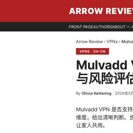
ARROW REVI
FRONT PAGE
AUTHORS
ABOUT — 
Arrow Review
›
VPNs
›
Mul
VPNS
·
ZH-CN
Mulva
与风险评估
By
Olivia Kettering
·
2026年5
Mulvadd VPN 
维度，给出清晰判断。含
让家人共用。