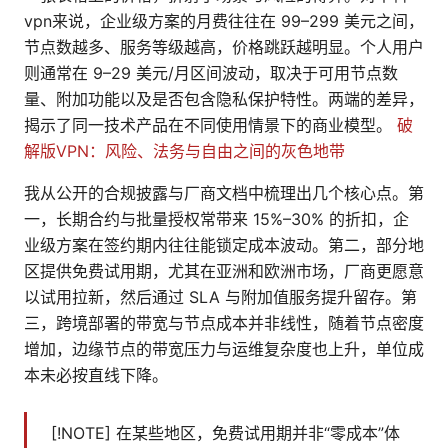
vpn来说，企业级方案的月费往往在 99–299 美元之间，
节点数越多、服务等级越高，价格跳跃越明显。个人用户
则通常在 9–29 美元/月区间波动，取决于可用节点数
量、附加功能以及是否包含隐私保护特性。两端的差异，
揭示了同一技术产品在不同使用情景下的商业模型。
破
解版VPN：风险、法务与自由之间的灰色地带
我从公开的合规披露与厂商文档中梳理出几个核心点。第
一，长期合约与批量授权常带来 15%–30% 的折扣，企
业级方案在签约期内往往能锁定成本波动。第二，部分地
区提供免费试用期，尤其在亚洲和欧洲市场，厂商更愿意
以试用拉新，然后通过 SLA 与附加值服务提升留存。第
三，跨境部署的带宽与节点成本并非线性，随着节点密度
增加，边缘节点的带宽压力与运维复杂度也上升，单位成
本未必按直线下降。
[!NOTE] 在某些地区，免费试用期并非“零成本”体