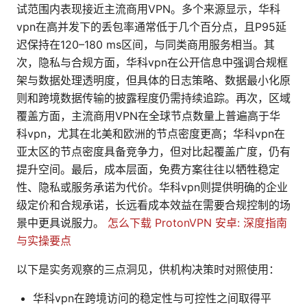
试范围内表现接近主流商用VPN。多个来源显示，华科
vpn在高并发下的丢包率通常低于几个百分点，且P95延
迟保持在120–180 ms区间，与同类商用服务相当。其
次，隐私与合规方面，华科vpn在公开信息中强调合规框
架与数据处理透明度，但具体的日志策略、数据最小化原
则和跨境数据传输的披露程度仍需持续追踪。再次，区域
覆盖方面，主流商用VPN在全球节点数量上普遍高于华
科vpn，尤其在北美和欧洲的节点密度更高；华科vpn在
亚太区的节点密度具备竞争力，但对比起覆盖广度，仍有
提升空间。最后，成本层面，免费方案往往以牺牲稳定
性、隐私或服务承诺为代价。华科vpn则提供明确的企业
级定价和合规承诺，长远看成本效益在需要合规控制的场
景中更具说服力。
怎么下载 ProtonVPN 安卓: 深度指南
与实操要点
以下是实务观察的三点洞见，供机构决策时对照使用：
华科vpn在跨境访问的稳定性与可控性之间取得平