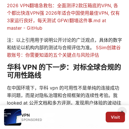
2026 VPN翻墙急救包：全面测评2款压箱底的VPN, 各
个都比快连VPN强
2026年适合中国使用最佳VPN, 仅有
3家运行良好，每天测试
GFW/翻墙这件事.md at
master - GitHub
注：以上引用用于说明公开讨论的广泛观点，具体的数字
和结论以机构内部的测试与合规评估为准。
5Sim创建谷
歌账号：你需要知道的五个关键点与风险评估
华科 VPN 的下一步：对标全球合规的
可用性路线
在中国环境下，华科 vpn 的可用性不是单纯的连接成功
率问题，而是对隐私治理和合规框架的连续性考验。我
looked at 公开文档和多方评测，发现用户体验的波动往
往来自审查政策的变动与供应商的风险提示之间的张力。
×
VPN
Visit
未来一年，若华科 vpn 要真正成为跨境工作流的可靠伴
SPONSORED
侣，它需要把隐私最小化原则与区域合规要求结合成一个