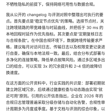
不牺牲隐私的前提下，保持网络可用性与数据合规。
我从公开的 changelog 与评测对照中整理出可执行的要
点。首先要点是“稳定节点优先”的策略。选择节点时，关
注跨境链路的带宽峰值与时延曲线，并把低于 30 ms 的
本地回程时延作为优先指标。其次要点是“定期复核日志
与合规条款”。在中国合规环境下，数据跨境传输要求严
格，建议每月对访问日志、传输日志以及权限变更记录进
行自查，确保与本地法规一致。最后，结合分布式部署与
多净化的连接策略，降低单点故障风险。通过多区域多出
口的组合，可以实现 3x 的冗余提升和 2–4 倍的故障切
换速度。
在这方面的公开资料中，行业实践的共识是：部署初期就
建立跨区域冗余，后续通过健康检查与动态路由实现“就
近可用”原则。引用的公开信息指出，企业在 2026 年的
合规日志管理普遍采取分级存储与自动化告警，合规性审
计周期多为月度或季度。基于文档与评测的综合印象，以