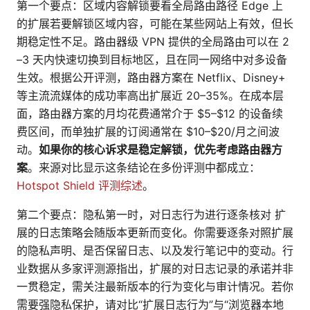
第一个要点：区域内容解锁要看全局路由路径 Edge 上
的扩展若要解锁区域内容，可能在某些网站上有效，但长
期稳定性不足。路由器级 VPN 提供的全局路由可以在 2
–3 天内快速切换到目标地区，且在同一网络中对多设备
生效。根据公开评测，路由器方案在 Netflix、Disney+
等主流流媒体的成功率高出扩展近 20–35%。在成本层
面，路由器方案的月均花费通常介于 $5–$12 的设备续
费区间，而单独扩展的订阅通常在 $10–$20/月之间波
动。
如果你的核心诉求是稳定解锁，优先考虑路由器方
案
。来源对比显示这条结论在多份评测中都成立：
Hotspot Shield 评测综述
。
第二个要点：隐私第一时，对日志行为进行逐条核对 扩
展的日志策略会随版本更新而变化。你需要逐条对照扩展
的隐私声明、是否保留日志、以及发行笔记中的变动。行
业数据从多家评测源指出，扩展的对日志记录的承诺并非
一贯稳定，需关注最新版本的行为变化与审计情况。若你
需要强隐私保护，请对比“扩展日志行为”与“浏览器本地