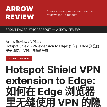
ARROW
Sharp, current product and service
REVIEW
reviews for UK readers
FRONT PAGE
AUTHORS
ABOUT — ARROW REVIEW
Arrow Review
›
VPNs
›
Hotspot Shield VPN extension to Edge: 如何在 Edge 浏览器
里无缝使用 VPN 的隐藏维度
VPNS
·
ZH-CN
Hotspot Shield VPN
extension to Edge:
如何在 Edge 浏览器
里无缝使用 VPN 的隐