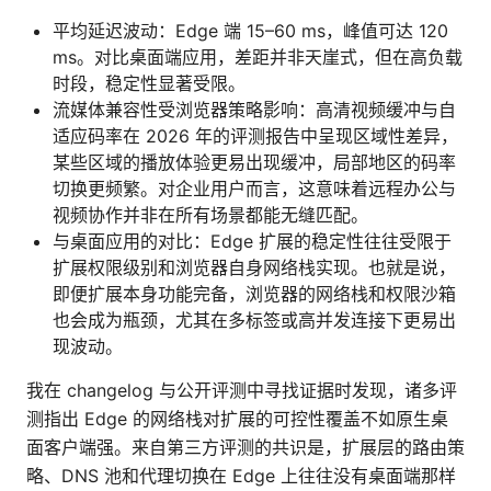
平均延迟波动：Edge 端 15–60 ms，峰值可达 120
ms。对比桌面端应用，差距并非天崖式，但在高负载
时段，稳定性显著受限。
流媒体兼容性受浏览器策略影响：高清视频缓冲与自
适应码率在 2026 年的评测报告中呈现区域性差异，
某些区域的播放体验更易出现缓冲，局部地区的码率
切换更频繁。对企业用户而言，这意味着远程办公与
视频协作并非在所有场景都能无缝匹配。
与桌面应用的对比：Edge 扩展的稳定性往往受限于
扩展权限级别和浏览器自身网络栈实现。也就是说，
即便扩展本身功能完备，浏览器的网络栈和权限沙箱
也会成为瓶颈，尤其在多标签或高并发连接下更易出
现波动。
我在 changelog 与公开评测中寻找证据时发现，诸多评
测指出 Edge 的网络栈对扩展的可控性覆盖不如原生桌
面客户端强。来自第三方评测的共识是，扩展层的路由策
略、DNS 池和代理切换在 Edge 上往往没有桌面端那样