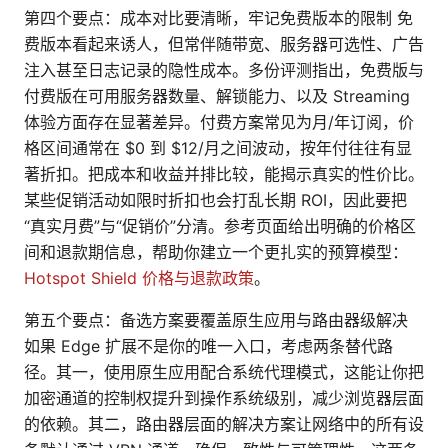
第四个要点：成本对比要清晰，牢记免费版本的限制 免
费版本看起来诱人，但常伴随带宽、服务器可选性、广告
注入甚至日志记录的隐性成本。多份评测指出，免费版与
付费版在可用服务器数量、解锁能力、以及 Streaming
体验方面存在显著差异。付费方案常见为月/年订阅，价
格区间通常在 $0 到 $12/月之间波动，按年付往往有显
著折扣。把成本和收益并排比较，能揭示真实的性价比。
某些促销活动如限时折扣也会打乱长期 ROI，因此要把
“真实月费”与“促销价”分清。参考页面给出明确的价格区
间和退款期信息，帮助你建立一个更扎实的预算模型：
Hotspot Shield 价格与退款政策
。
第五个要点：备选方案要覆盖原生应用与路由器级解决
如果 Edge 扩展不是你的唯一入口，考虑两条替代路
径。其一，使用原生应用配合系统代理模式，这能让你把
加密通道的控制权提升到操作系统级别，减少浏览器层面
的依赖。其二，路由器层面的解决方案让网络中的所有设