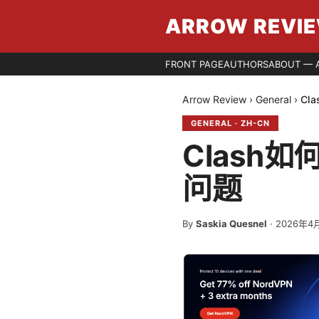
ARROW REVI
FRONT PAGE
AUTHORS
ABOUT — 
Arrow Review
›
General
›
Cl
GENERAL
·
ZH-CN
Clash
问题
By
Saskia Quesnel
·
2026年4