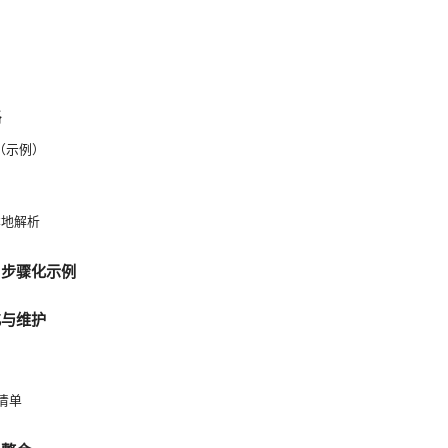
略
构（示例）
与本地解析
：步骤化示例
化与维护
查清单