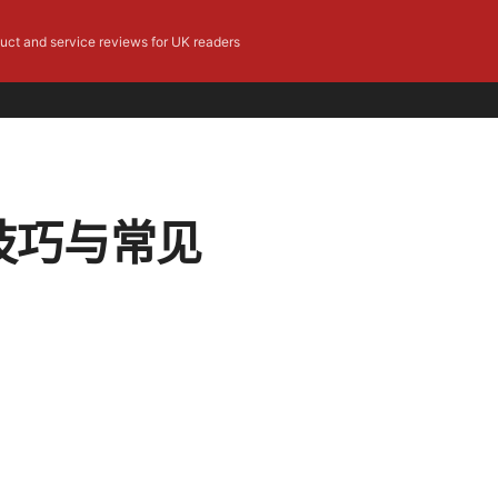
duct and service reviews for UK readers
技巧与常见