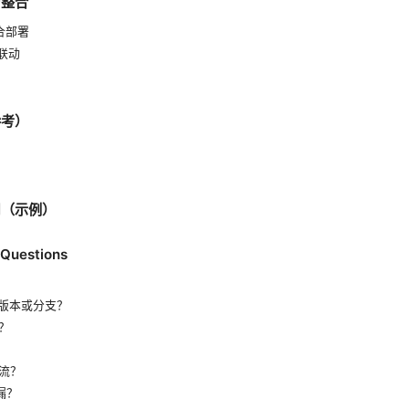
与整合
混合部署
的联动
参考）
用（示例）
 Questions
主要版本或分支？
？
流？
漏？