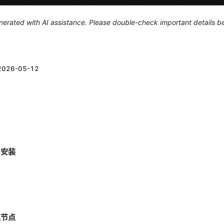
generated with AI assistance. Please double-check important details b
2026-05-12
与安装
入节点