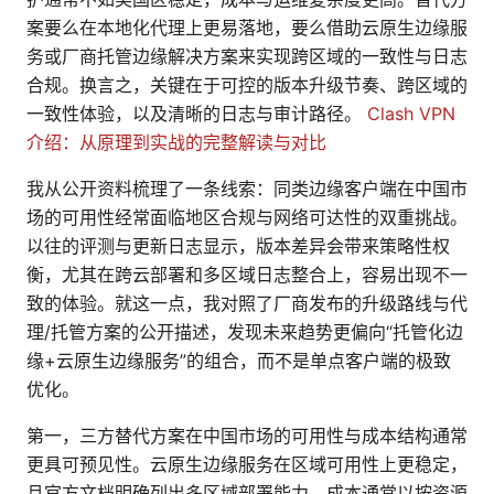
案要么在本地化代理上更易落地，要么借助云原生边缘服
务或厂商托管边缘解决方案来实现跨区域的一致性与日志
合规。换言之，关键在于可控的版本升级节奏、跨区域的
一致性体验，以及清晰的日志与审计路径。
Clash VPN
介绍：从原理到实战的完整解读与对比
我从公开资料梳理了一条线索：同类边缘客户端在中国市
场的可用性经常面临地区合规与网络可达性的双重挑战。
以往的评测与更新日志显示，版本差异会带来策略性权
衡，尤其在跨云部署和多区域日志整合上，容易出现不一
致的体验。就这一点，我对照了厂商发布的升级路线与代
理/托管方案的公开描述，发现未来趋势更偏向“托管化边
缘+云原生边缘服务”的组合，而不是单点客户端的极致
优化。
第一，三方替代方案在中国市场的可用性与成本结构通常
更具可预见性。云原生边缘服务在区域可用性上更稳定，
且官方文档明确列出多区域部署能力，成本通常以按资源