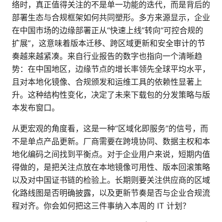
络时，真正值得关注的不是单一功能的迭代，而是背后的
部署生态与合规框架如何共同塑形。多方来源显示，企业
在中国市场的边缘部署正从“快速上线”转向“可控合规的
扩展”，这意味着版本迁移、跨区域更新和安全审计的节
奏越来越紧凑。来自行业报告的数字也指向一个清晰趋
势：在中国地区，边缘节点的增长率领先全球平均水平，
且对本地化镜像、合规颁发和运维工具的依赖性显著上
升。这种结构性变化，决定了未来下载包的分发策略与版
本发布窗口。
从更宏观的角度看，这是一种“区域化即服务”的信号，而
不是单点产品更新。厂商需要在跨境协同、数据主权和本
地化编码之间找到平衡点。对于企业用户来说，短期内值
得做的，是把关注点放在本地镜像可用性、版本回滚策略
以及对中国证书链的检验上。长期则要关注供应商的区域
化路线图是否明确披露，以及更新节奏是否与企业合规流
程对齐。你会如何把这三件事纳入本周的 IT 计划？