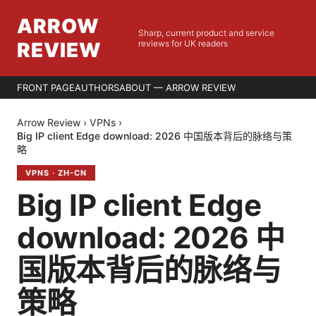
ARROW
Sharp, current product and service
REVIEW
reviews for UK readers
FRONT PAGE
AUTHORS
ABOUT — ARROW REVIEW
Arrow Review
›
VPNs
›
Big IP client Edge download: 2026 中国版本背后的脉络与策
略
VPNS
·
ZH-CN
Big IP client Edge
download: 2026 中
国版本背后的脉络与
策略