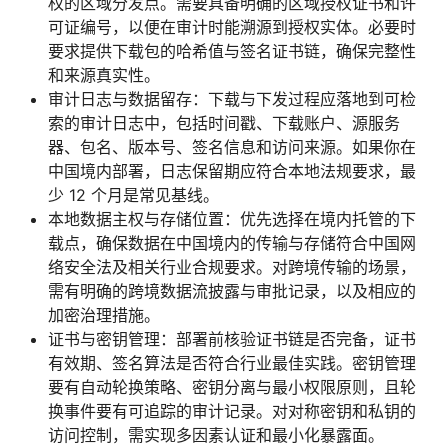
权的区域分发点。需要具备明确的区域授权证书和许
可证编号，以便在审计时能溯源到授权实体。必要时
要求提供下载包的哈希值与签名证书链，确保完整性
和来源真实性。
审计日志与数据留存：下载与下发过程应落地到可检
索的审计日志中，包括时间戳、下载账户、源服务
器、包名、版本号、签名信息和访问来源。如果你在
中国境内部署，日志保留期应符合本地法规要求，最
少 12 个月是常见基线。
本地数据主权与存储位置：优先选择在境内托管的下
载点，确保数据在中国境内的传输与存储符合中国网
络安全法及相关行业合规要求。对跨境传输的场景，
需有明确的跨境数据流披露与审批记录，以及相应的
加密治理措施。
证书与密钥管理：部署前核验证书链是否完备，证书
有效期、签名算法是否符合行业最佳实践。密钥管理
要有自动轮换策略、密钥分离与最小权限原则，且轮
换事件要有可追踪的审计记录。对对称密钥和私钥的
访问控制，需实现多因素认证和最小化暴露面。