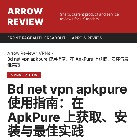
ARROW
Sharp, current product and service
REVIEW
reviews for UK readers
FRONT PAGE
AUTHORS
ABOUT — ARROW REVIEW
Arrow Review
›
VPNs
›
Bd net vpn apkpure 使用指南：在 ApkPure 上获取、安装与最
佳实践
VPNS
·
ZH-CN
Bd net vpn apkpure
使用指南：在
ApkPure 上获取、安
装与最佳实践