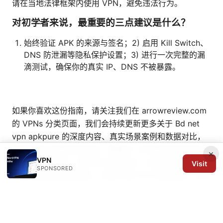
请在当地法律框架内使用 VPN，避免违法行为。
对初学者来说，最重要的三点建议是什么？
始终验证 APK 的来源与签名；2) 启用 Kill Switch、
DNS 防泄漏等隐私保护设置；3) 进行一次完整的漏
滴测试，确保你的真实 IP、DNS 不被暴露。
如果你喜欢这份指南，请关注我们在 arrowreview.com
的 VPNs 分类页面，我们会持续更新更多关于 Bd net
vpn apkpure 的深度内容、真实场景案例和数据对比，
帮助你做出更明智的选择。需要进一步的帮助或有具体设
×
VPN
备、地区的需求，欢迎在评论区留言，我们会结合你的实
Visit
SPONSORED
际情况给出定制化建议。
新浪下载 VPN 使用指南：在中
国如何选择、配置、绕过屏蔽、保护隐私的最佳实践
三星vpn破解版：合法、安全地在三星设备上使用 VPN
的完整指南