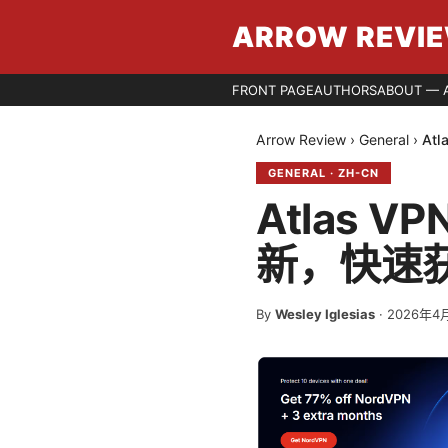
ARROW REVI
FRONT PAGE
AUTHORS
ABOUT — 
Arrow Review
›
General
›
At
GENERAL
·
ZH-CN
Atlas V
新，快速
By
Wesley Iglesias
·
2026年4