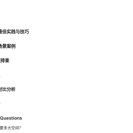
 的最佳实践与技巧
 的场景案例
题排查
点
 的对比分析
新
 Questions
载需要多大空间？