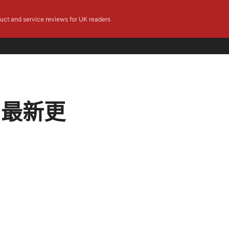
duct and service reviews for UK readers
南与最新更