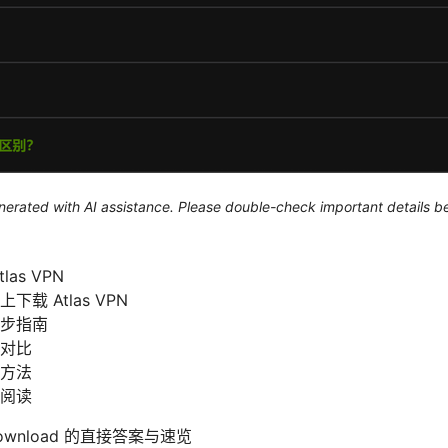
generated with AI assistance. Please double-check important details b
as VPN
载 Atlas VPN
步指南
对比
方法
阅读
vpn download 的直接答案与速览