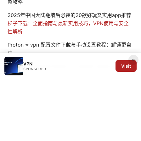
整攻略
2025年中国大陆翻墙后必装的20款好玩又实用app推荐
梯子下载：全面指南与最新实用技巧，VPN使用与安全
性解析
Proton ⭐ vpn 配置文件下载与手动设置教程：解锁更自
由
×
VPN
Protonvpn taking forever to connect heres how to
Visit
SPONSORED
fix it fast
© 2026 Arrow Review Ltd. All rights reserved.
Arrow Review Ltd
128 City Road
London, England, EC1V 2NX