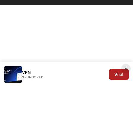
×
VPN
Visit
SPONSORED
Arrow Review Ltd
128 City Road
London, England, EC1V 2NX
GB
editorial@arrowreview.com
+44-20-7946-0312